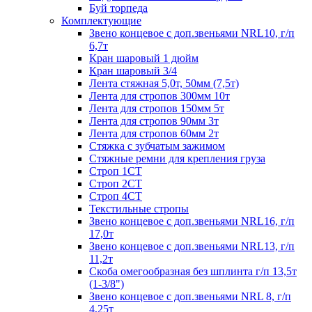
Буй торпеда
Комплектующие
Звено концевое с доп.звеньями NRL10, г/п
6,7т
Кран шаровый 1 дюйм
Кран шаровый 3/4
Лента стяжная 5,0т, 50мм (7,5т)
Лента для стропов 300мм 10т
Лента для стропов 150мм 5т
Лента для стропов 90мм 3т
Лента для стропов 60мм 2т
Стяжка с зубчатым зажимом
Стяжные ремни для крепления груза
Строп 1СТ
Строп 2СТ
Строп 4СТ
Текстильные стропы
Звено концевое с доп.звеньями NRL16, г/п
17,0т
Звено концевое с доп.звеньями NRL13, г/п
11,2т
Скоба омегообразная без шплинта г/п 13,5т
(1-3/8")
Звено концевое с доп.звеньями NRL 8, г/п
4,25т