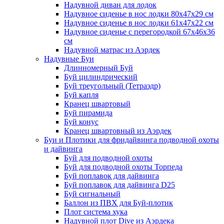
Надувной диван для лодок
Надувное сиденье в нос лодки 80х47х29 см
Надувное сиденье в нос лодки 61х47х22 см
Надувное сиденье с перегородкой 67х46х36
см
Надувной матрас из Аэрдек
Надувные Буи
Длинномерный Буй
Буй цилиндрический
Буй треугольный (Тетраэдр)
Буй капля
Кранец швартовый
Буй пирамида
Буй конус
Кранец швартовный из Аэрдек
Буи и Плотики для фридайвинга подводной охоты
и дайвинга
Буй для подводной охоты
Буй для подводной охоты Торпеда
Буй поплавок для дайвинга
Буй поплавок для дайвинга D25
Буй сигнальный
Баллон из ПВХ для Буй-плотик
Плот система хука
Надувной плот Dive из Аэрдека