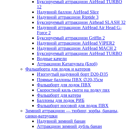
Буксируемый аттракцион AirHead TURBO
12
Надувной баллон AirHead Slice
Надувной аттракцион Riptide 3
Буксируемый аттракцион Airhead SLASH 32
Надувной аттракцион AirHead Air Head G-
Force 2
Буксируемый аттракцион Griffin 2
Надувной аттракцион AirHead VIPER2
Надувной аттракцион AirHead MACH 2
Буксируемый аттракцион AirHead TURBO
Водные качели
Аттракцион Катапульта (Блоб)
Фальшборта для лодок и катеров
Изогнутый надувной борт D20-D35
Прямые баллоны ПВХ ∅20-35см
Фальшборт для лодок ПВХ
Скоростной киль скеги на лодку пвх
Фальшборт для катера
Баллоны для лодок РИБ
Фальшборт носовой для лодок ПВХ
Зимний аттракцион — тюбинг, зорбы, бананы,
санки-ватрушки
Надувной зимний банан
Аттракцион зимний дубль банан