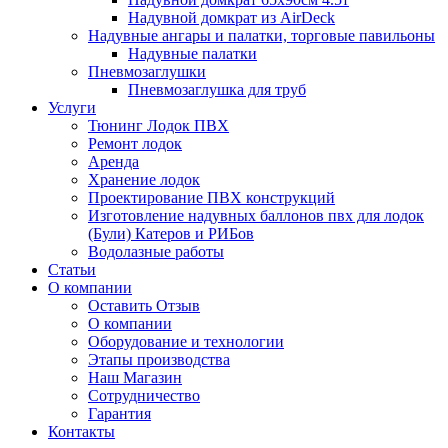
Надувной домкрат из AirDeck
Надувные ангары и палатки, торговые павильоны
Надувные палатки
Пневмозаглушки
Пневмозаглушка для труб
Услуги
Тюнинг Лодок ПВХ
Ремонт лодок
Аренда
Хранение лодок
Проектирование ПВХ конструкций
Изготовление надувных баллонов пвх для лодок
(Були) Катеров и РИБов
Водолазные работы
Статьи
О компании
Оставить Отзыв
О компании
Оборудование и технологии
Этапы производства
Наш Магазин
Сотрудничество
Гарантия
Контакты