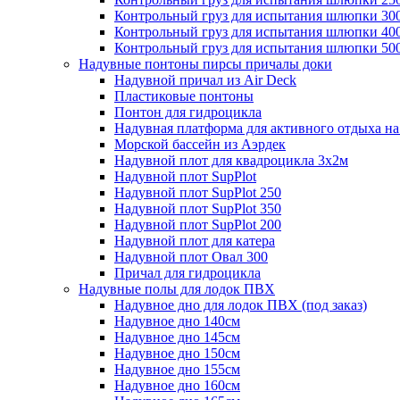
Контрольный груз для испытания шлюпки 30
Контрольный груз для испытания шлюпки 40
Контрольный груз для испытания шлюпки 50
Надувные понтоны пирсы причалы доки
Надувной причал из Air Deck
Пластиковые понтоны
Понтон для гидроцикла
Надувная платформа для активного отдыха на
Морской бассейн из Аэрдек
Надувной плот для квадроцикла 3х2м
Надувной плот SupPlot
Надувной плот SupPlot 250
Надувной плот SupPlot 350
Надувной плот SupPlot 200
Надувной плот для катера
Надувной плот Овал 300
Причал для гидроцикла
Надувные полы для лодок ПВХ
Надувное дно для лодок ПВХ (под заказ)
Надувное дно 140см
Надувное дно 145см
Надувное дно 150см
Надувное дно 155см
Надувное дно 160см