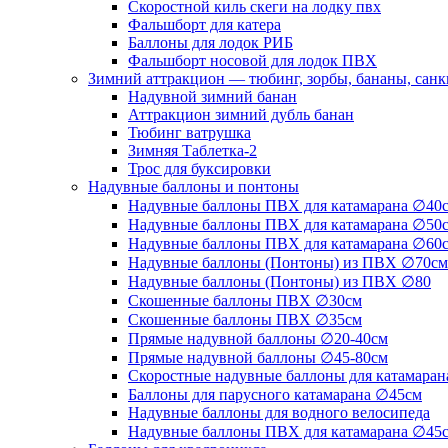
Скоростной киль скеги на лодку пвх
Фальшборт для катера
Баллоны для лодок РИБ
Фальшборт носовой для лодок ПВХ
Зимний аттракцион — тюбинг, зорбы, бананы, сан
Надувной зимний банан
Аттракцион зимний дубль банан
Тюбинг ватрушка
Зимняя Таблетка-2
Трос для буксировки
Надувные баллоны и понтоны
Надувные баллоны ПВХ для катамарана ∅40
Надувные баллоны ПВХ для катамарана ∅50
Надувные баллоны ПВХ для катамарана ∅60
Надувные баллоны (Понтоны) из ПВХ ∅70см
Надувные баллоны (Понтоны) из ПВХ ∅80
Скошенные баллоны ПВХ ∅30см
Скошенные баллоны ПВХ ∅35см
Прямые надувной баллоны ∅20-40см
Прямые надувной баллоны ∅45-80см
Скоростные надувные баллоны для катамаран
Баллоны для парусного катамарана ∅45см
Надувные баллоны для водного велосипеда
Надувные баллоны ПВХ для катамарана ∅45