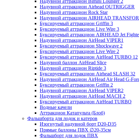
Надувной аттракцион Bimini Lounger 2
Надувной аттракцион Airhead OUTRIGGER
Надувной аттракцион Rock Star
Надувной аттракцион AIRHEAD TRANSFO
Буксируемый аттракцион Griffin 3
Буксируемый аттракцион Live Wire 3
Буксируемый аттракцион AIRHEAD Jet Fighte
Надувной аттракцион AirHead VIPER1
Буксируемый аттракцион Shockwave 2
Буксируемый аттракцион Live Wire 2
Буксируемый аттракцион AirHead TURBO 12
Надувной баллон AirHead Slice
Надувной аттракцион Riptide 3
Буксируемый аттракцион Airhead SLASH 32
Надувной аттракцион AirHead Air Head G-Forc
Буксируемый аттракцион Griffin 2
Надувной аттракцион AirHead VIPER2
Надувной аттракцион AirHead MACH 2
Буксируемый аттракцион AirHead TURBO
Водные качели
Аттракцион Катапульта (Блоб)
Фальшборта для лодок и катеров
Изогнутый надувной борт D20-D35
Прямые баллоны ПВХ ∅20-35см
Фальшборт для лодок ПВХ