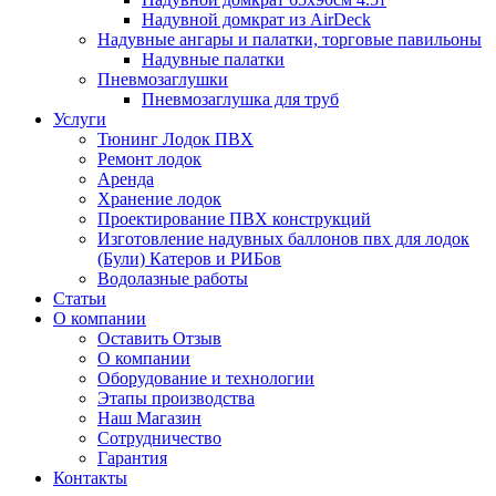
Надувной домкрат из AirDeck
Надувные ангары и палатки, торговые павильоны
Надувные палатки
Пневмозаглушки
Пневмозаглушка для труб
Услуги
Тюнинг Лодок ПВХ
Ремонт лодок
Аренда
Хранение лодок
Проектирование ПВХ конструкций
Изготовление надувных баллонов пвх для лодок
(Були) Катеров и РИБов
Водолазные работы
Статьи
О компании
Оставить Отзыв
О компании
Оборудование и технологии
Этапы производства
Наш Магазин
Сотрудничество
Гарантия
Контакты