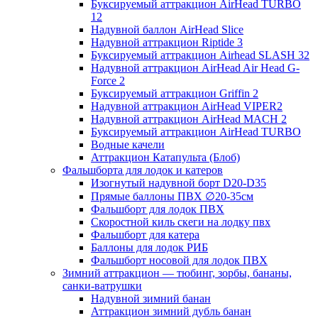
Буксируемый аттракцион AirHead TURBO
12
Надувной баллон AirHead Slice
Надувной аттракцион Riptide 3
Буксируемый аттракцион Airhead SLASH 32
Надувной аттракцион AirHead Air Head G-
Force 2
Буксируемый аттракцион Griffin 2
Надувной аттракцион AirHead VIPER2
Надувной аттракцион AirHead MACH 2
Буксируемый аттракцион AirHead TURBO
Водные качели
Аттракцион Катапульта (Блоб)
Фальшборта для лодок и катеров
Изогнутый надувной борт D20-D35
Прямые баллоны ПВХ ∅20-35см
Фальшборт для лодок ПВХ
Скоростной киль скеги на лодку пвх
Фальшборт для катера
Баллоны для лодок РИБ
Фальшборт носовой для лодок ПВХ
Зимний аттракцион — тюбинг, зорбы, бананы,
санки-ватрушки
Надувной зимний банан
Аттракцион зимний дубль банан