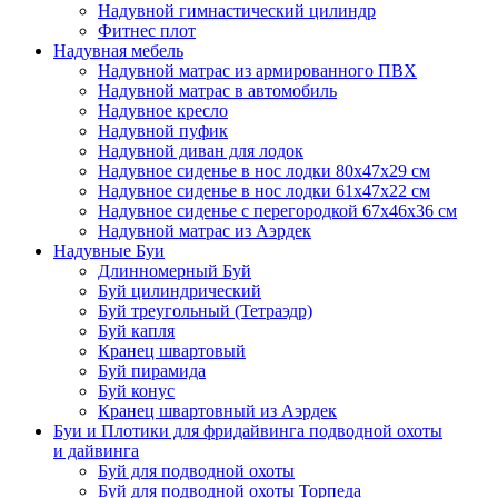
Надувной гимнастический цилиндр
Фитнес плот
Надувная мебель
Надувной матрас из армированного ПВХ
Надувной матрас в автомобиль
Надувное кресло
Надувной пуфик
Надувной диван для лодок
Надувное сиденье в нос лодки 80х47х29 см
Надувное сиденье в нос лодки 61х47х22 см
Надувное сиденье с перегородкой 67х46х36 см
Надувной матрас из Аэрдек
Надувные Буи
Длинномерный Буй
Буй цилиндрический
Буй треугольный (Тетраэдр)
Буй капля
Кранец швартовый
Буй пирамида
Буй конус
Кранец швартовный из Аэрдек
Буи и Плотики для фридайвинга подводной охоты
и дайвинга
Буй для подводной охоты
Буй для подводной охоты Торпеда