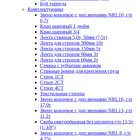
Буй торпеда
Комплектующие
Звено концевое с доп.звеньями NRL10, г/п
6,7т
Кран шаровый 1 дюйм
Кран шаровый 3/4
Лента стяжная 5,0т, 50мм (7,5т)
Лента для стропов 300мм 10т
Лента для стропов 150мм 5т
Лента для стропов 90мм 3т
Лента для стропов 60мм 2т
Стяжка с зубчатым зажимом
Стяжные ремни для крепления груза
Строп 1СТ
Строп 2СТ
Строп 4СТ
Текстильные стропы
Звено концевое с доп.звеньями NRL16, г/п
17,0т
Звено концевое с доп.звеньями NRL13, г/п
11,2т
Скоба омегообразная без шплинта г/п 13,5т
(1-3/8")
Звено концевое с доп.звеньями NRL 8, г/п
4,25т