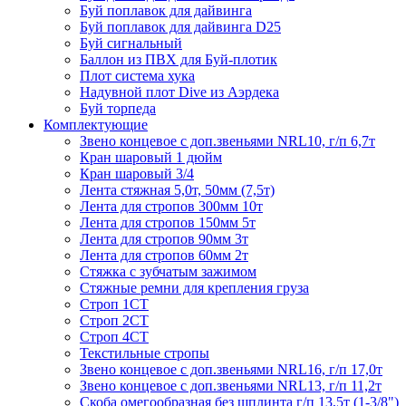
Буй поплавок для дайвинга
Буй поплавок для дайвинга D25
Буй сигнальный
Баллон из ПВХ для Буй-плотик
Плот система хука
Надувной плот Dive из Аэрдека
Буй торпеда
Комплектующие
Звено концевое с доп.звеньями NRL10, г/п 6,7т
Кран шаровый 1 дюйм
Кран шаровый 3/4
Лента стяжная 5,0т, 50мм (7,5т)
Лента для стропов 300мм 10т
Лента для стропов 150мм 5т
Лента для стропов 90мм 3т
Лента для стропов 60мм 2т
Стяжка с зубчатым зажимом
Стяжные ремни для крепления груза
Строп 1СТ
Строп 2СТ
Строп 4СТ
Текстильные стропы
Звено концевое с доп.звеньями NRL16, г/п 17,0т
Звено концевое с доп.звеньями NRL13, г/п 11,2т
Скоба омегообразная без шплинта г/п 13,5т (1-3/8")