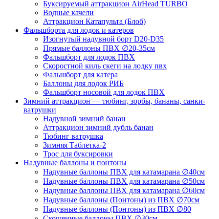
Буксируемый аттракцион AirHead TURBO
Водные качели
Аттракцион Катапульта (Блоб)
Фальшборта для лодок и катеров
Изогнутый надувной борт D20-D35
Прямые баллоны ПВХ ∅20-35см
Фальшборт для лодок ПВХ
Скоростной киль скеги на лодку пвх
Фальшборт для катера
Баллоны для лодок РИБ
Фальшборт носовой для лодок ПВХ
Зимний аттракцион — тюбинг, зорбы, бананы, санки-
ватрушки
Надувной зимний банан
Аттракцион зимний дубль банан
Тюбинг ватрушка
Зимняя Таблетка-2
Трос для буксировки
Надувные баллоны и понтоны
Надувные баллоны ПВХ для катамарана ∅40см
Надувные баллоны ПВХ для катамарана ∅50см
Надувные баллоны ПВХ для катамарана ∅60см
Надувные баллоны (Понтоны) из ПВХ ∅70см
Надувные баллоны (Понтоны) из ПВХ ∅80
Скошенные баллоны ПВХ ∅30см