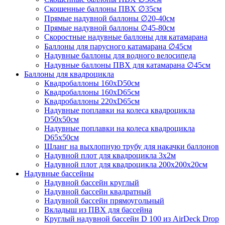
Скошенные баллоны ПВХ ∅35см
Прямые надувной баллоны ∅20-40см
Прямые надувной баллоны ∅45-80см
Скоростные надувные баллоны для катамарана
Баллоны для парусного катамарана ∅45см
Надувные баллоны для водного велосипеда
Надувные баллоны ПВХ для катамарана ∅45см
Баллоны для квадроцикла
Квадробаллоны 160хD50см
Квадробаллоны 160хD65см
Квадробаллоны 220хD65см
Надувные поплавки на колеса квадроцикла
D50х50см
Надувные поплавки на колеса квадроцикла
D65х50см
Шланг на выхлопную трубу для накачки баллонов
Надувной плот для квадроцикла 3х2м
Надувной плот для квадроцикла 200х200х20см
Надувные бассейны
Надувной бассейн круглый
Надувной бассейн квадратный
Надувной бассейн прямоугольный
Вкладыш из ПВХ для бассейна
Круглый надувной бассейн D 100 из AirDeck Drop