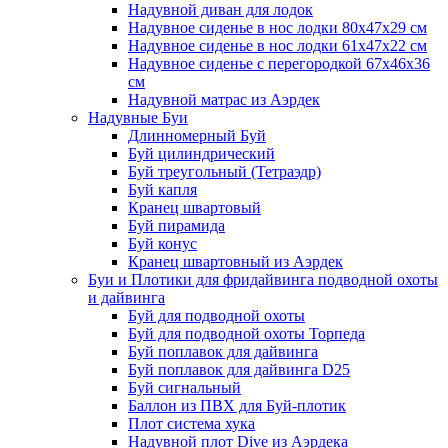
Надувной диван для лодок
Надувное сиденье в нос лодки 80х47х29 см
Надувное сиденье в нос лодки 61х47х22 см
Надувное сиденье с перегородкой 67х46х36
см
Надувной матрас из Аэрдек
Надувные Буи
Длинномерный Буй
Буй цилиндрический
Буй треугольный (Тетраэдр)
Буй капля
Кранец швартовый
Буй пирамида
Буй конус
Кранец швартовный из Аэрдек
Буи и Плотики для фридайвинга подводной охоты
и дайвинга
Буй для подводной охоты
Буй для подводной охоты Торпеда
Буй поплавок для дайвинга
Буй поплавок для дайвинга D25
Буй сигнальный
Баллон из ПВХ для Буй-плотик
Плот система хука
Надувной плот Dive из Аэрдека