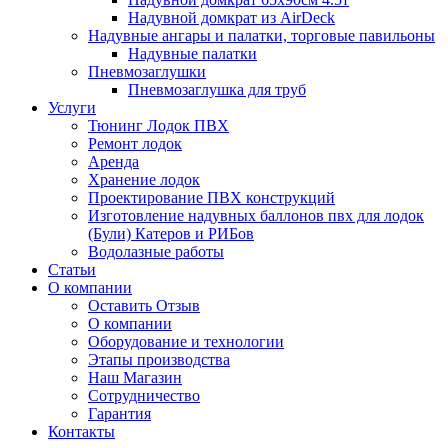
Надувной домкрат из AirDeck
Надувные ангары и палатки, торговые павильоны
Надувные палатки
Пневмозаглушки
Пневмозаглушка для труб
Услуги
Тюнинг Лодок ПВХ
Ремонт лодок
Аренда
Хранение лодок
Проектирование ПВХ конструкций
Изготовление надувных баллонов пвх для лодок
(Були) Катеров и РИБов
Водолазные работы
Статьи
О компании
Оставить Отзыв
О компании
Оборудование и технологии
Этапы производства
Наш Магазин
Сотрудничество
Гарантия
Контакты