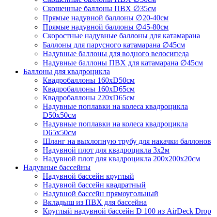
Скошенные баллоны ПВХ ∅35см
Прямые надувной баллоны ∅20-40см
Прямые надувной баллоны ∅45-80см
Скоростные надувные баллоны для катамарана
Баллоны для парусного катамарана ∅45см
Надувные баллоны для водного велосипеда
Надувные баллоны ПВХ для катамарана ∅45см
Баллоны для квадроцикла
Квадробаллоны 160хD50см
Квадробаллоны 160хD65см
Квадробаллоны 220хD65см
Надувные поплавки на колеса квадроцикла
D50х50см
Надувные поплавки на колеса квадроцикла
D65х50см
Шланг на выхлопную трубу для накачки баллонов
Надувной плот для квадроцикла 3х2м
Надувной плот для квадроцикла 200х200х20см
Надувные бассейны
Надувной бассейн круглый
Надувной бассейн квадратный
Надувной бассейн прямоугольный
Вкладыш из ПВХ для бассейна
Круглый надувной бассейн D 100 из AirDeck Drop