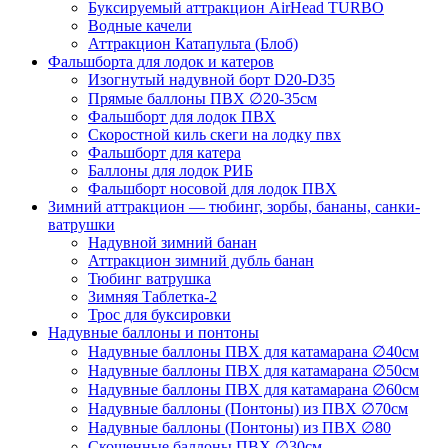
Буксируемый аттракцион AirHead TURBO
Водные качели
Аттракцион Катапульта (Блоб)
Фальшборта для лодок и катеров
Изогнутый надувной борт D20-D35
Прямые баллоны ПВХ ∅20-35см
Фальшборт для лодок ПВХ
Скоростной киль скеги на лодку пвх
Фальшборт для катера
Баллоны для лодок РИБ
Фальшборт носовой для лодок ПВХ
Зимний аттракцион — тюбинг, зорбы, бананы, санки-
ватрушки
Надувной зимний банан
Аттракцион зимний дубль банан
Тюбинг ватрушка
Зимняя Таблетка-2
Трос для буксировки
Надувные баллоны и понтоны
Надувные баллоны ПВХ для катамарана ∅40см
Надувные баллоны ПВХ для катамарана ∅50см
Надувные баллоны ПВХ для катамарана ∅60см
Надувные баллоны (Понтоны) из ПВХ ∅70см
Надувные баллоны (Понтоны) из ПВХ ∅80
Скошенные баллоны ПВХ ∅30см