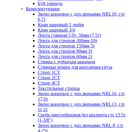
Буй торпеда
Комплектующие
Звено концевое с доп.звеньями NRL10, г/п
6,7т
Кран шаровый 1 дюйм
Кран шаровый 3/4
Лента стяжная 5,0т, 50мм (7,5т)
Лента для стропов 300мм 10т
Лента для стропов 150мм 5т
Лента для стропов 90мм 3т
Лента для стропов 60мм 2т
Стяжка с зубчатым зажимом
Стяжные ремни для крепления груза
Строп 1СТ
Строп 2СТ
Строп 4СТ
Текстильные стропы
Звено концевое с доп.звеньями NRL16, г/п
17,0т
Звено концевое с доп.звеньями NRL13, г/п
11,2т
Скоба омегообразная без шплинта г/п 13,5т
(1-3/8")
Звено концевое с доп.звеньями NRL 8, г/п
4,25т