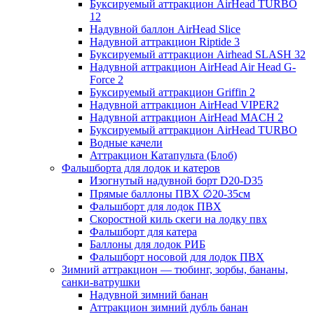
Буксируемый аттракцион AirHead TURBO
12
Надувной баллон AirHead Slice
Надувной аттракцион Riptide 3
Буксируемый аттракцион Airhead SLASH 32
Надувной аттракцион AirHead Air Head G-
Force 2
Буксируемый аттракцион Griffin 2
Надувной аттракцион AirHead VIPER2
Надувной аттракцион AirHead MACH 2
Буксируемый аттракцион AirHead TURBO
Водные качели
Аттракцион Катапульта (Блоб)
Фальшборта для лодок и катеров
Изогнутый надувной борт D20-D35
Прямые баллоны ПВХ ∅20-35см
Фальшборт для лодок ПВХ
Скоростной киль скеги на лодку пвх
Фальшборт для катера
Баллоны для лодок РИБ
Фальшборт носовой для лодок ПВХ
Зимний аттракцион — тюбинг, зорбы, бананы,
санки-ватрушки
Надувной зимний банан
Аттракцион зимний дубль банан