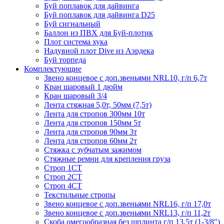
Буй поплавок для дайвинга
Буй поплавок для дайвинга D25
Буй сигнальный
Баллон из ПВХ для Буй-плотик
Плот система хука
Надувной плот Dive из Аэрдека
Буй торпеда
Комплектующие
Звено концевое с доп.звеньями NRL10, г/п 6,7т
Кран шаровый 1 дюйм
Кран шаровый 3/4
Лента стяжная 5,0т, 50мм (7,5т)
Лента для стропов 300мм 10т
Лента для стропов 150мм 5т
Лента для стропов 90мм 3т
Лента для стропов 60мм 2т
Стяжка с зубчатым зажимом
Стяжные ремни для крепления груза
Строп 1СТ
Строп 2СТ
Строп 4СТ
Текстильные стропы
Звено концевое с доп.звеньями NRL16, г/п 17,0т
Звено концевое с доп.звеньями NRL13, г/п 11,2т
Скоба омегообразная без шплинта г/п 13,5т (1-3/8")