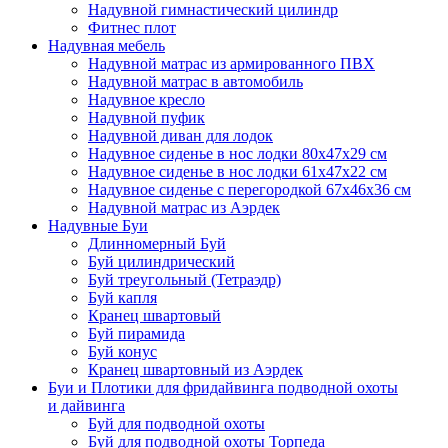
Надувной гимнастический цилиндр
Фитнес плот
Надувная мебель
Надувной матрас из армированного ПВХ
Надувной матрас в автомобиль
Надувное кресло
Надувной пуфик
Надувной диван для лодок
Надувное сиденье в нос лодки 80х47х29 см
Надувное сиденье в нос лодки 61х47х22 см
Надувное сиденье с перегородкой 67х46х36 см
Надувной матрас из Аэрдек
Надувные Буи
Длинномерный Буй
Буй цилиндрический
Буй треугольный (Тетраэдр)
Буй капля
Кранец швартовый
Буй пирамида
Буй конус
Кранец швартовный из Аэрдек
Буи и Плотики для фридайвинга подводной охоты
и дайвинга
Буй для подводной охоты
Буй для подводной охоты Торпеда