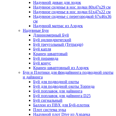
Надувной диван для лодок
Надувное сиденье в нос лодки 80х47х29 см
Надувное сиденье в нос лодки 61х47х22 см
Надувное сиденье с перегородкой 67х46х36
см
Надувной матрас из Аэрдек
Надувные Буи
Длинномерный Буй
Буй цилиндрический
Буй треугольный (Тетраэдр)
Буй капля
Кранец швартовый
Буй пирамида
Буй конус
Кранец швартовный из Аэрдек
Буи и Плотики для фридайвинга подводной охоты
и дайвинга
Буй для подводной охоты
Буй для подводной охоты Торпеда
Буй поплавок для дайвинга
Буй поплавок для дайвинга D25
Буй сигнальный
Баллон из ПВХ для Буй-плотик
Плот система хука
Надувной плот Dive из Аэрдека