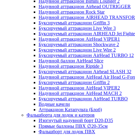
Надувной аттракцион Bimini Lounger 2
Надувной аттракцион Airhead OUTRIGGER
Надувной аттракцион Rock Star
Надувной аттракцион AIRHEAD TRANSFO
Буксируемый аттракцион Griffin 3
Буксируемый аттракцион Live Wire 3
Буксируемый аттракцион AIRHEAD Jet Fighte
Надувной аттракцион AirHead VIPER1
Буксируемый аттракцион Shockwave 2
Буксируемый аттракцион Live Wire 2
Буксируемый аттракцион AirHead TURBO 12
Надувной баллон AirHead Slice
Надувной аттракцион Riptide 3
Буксируемый аттракцион Airhead SLASH 32
Надувной аттракцион AirHead Air Head G-Forc
Буксируемый аттракцион Griffin 2
Надувной аттракцион AirHead VIPER2
Надувной аттракцион AirHead MACH 2
Буксируемый аттракцион AirHead TURBO
Водные качели
Аттракцион Катапульта (Блоб)
Фальшборта для лодок и катеров
Изогнутый надувной борт D20-D35
Прямые баллоны ПВХ ∅20-35см
Фальшборт для лодок ПВХ