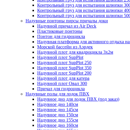
Контрольный груз для испытания шлюпки 30
Контрольный груз для испытания шлюпки 40
Контрольный груз для испытания шлюпки 50
Надувные понтоны пирсы причалы доки
Надувной причал из Air Deck
Пластиковые понтоны
Понтон для гидроцикла
Надувная платформа для активного отдыха на
Морской бассейн из Аэрдек
Надувной плот для квадроцикла 3х2м
Надувной плот SupPlot
Надувной плот SupPlot 250
Надувной плот SupPlot 350
Надувной плот SupPlot 200
Надувной плот для катера
Надувной плот Овал 300
Причал для гидроцикла
Надувные полы для лодок ПВХ
Надувное дно для лодок ПВХ (под заказ)
Надувное дно 140см
Надувное дно 145см
Надувное дно 150см
Надувное дно 155см
Надувное дно 160см