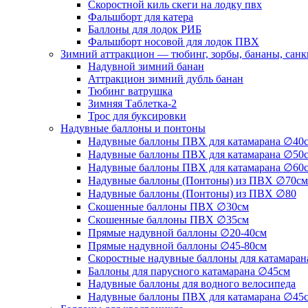
Скоростной киль скеги на лодку пвх
Фальшборт для катера
Баллоны для лодок РИБ
Фальшборт носовой для лодок ПВХ
Зимний аттракцион — тюбинг, зорбы, бананы, сан
Надувной зимний банан
Аттракцион зимний дубль банан
Тюбинг ватрушка
Зимняя Таблетка-2
Трос для буксировки
Надувные баллоны и понтоны
Надувные баллоны ПВХ для катамарана ∅40
Надувные баллоны ПВХ для катамарана ∅50
Надувные баллоны ПВХ для катамарана ∅60
Надувные баллоны (Понтоны) из ПВХ ∅70см
Надувные баллоны (Понтоны) из ПВХ ∅80
Скошенные баллоны ПВХ ∅30см
Скошенные баллоны ПВХ ∅35см
Прямые надувной баллоны ∅20-40см
Прямые надувной баллоны ∅45-80см
Скоростные надувные баллоны для катамаран
Баллоны для парусного катамарана ∅45см
Надувные баллоны для водного велосипеда
Надувные баллоны ПВХ для катамарана ∅45