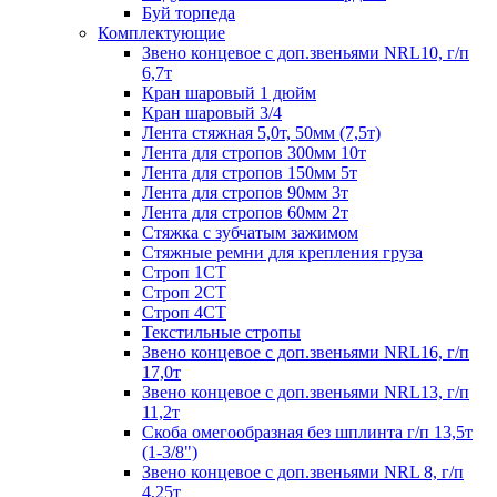
Буй торпеда
Комплектующие
Звено концевое с доп.звеньями NRL10, г/п
6,7т
Кран шаровый 1 дюйм
Кран шаровый 3/4
Лента стяжная 5,0т, 50мм (7,5т)
Лента для стропов 300мм 10т
Лента для стропов 150мм 5т
Лента для стропов 90мм 3т
Лента для стропов 60мм 2т
Стяжка с зубчатым зажимом
Стяжные ремни для крепления груза
Строп 1СТ
Строп 2СТ
Строп 4СТ
Текстильные стропы
Звено концевое с доп.звеньями NRL16, г/п
17,0т
Звено концевое с доп.звеньями NRL13, г/п
11,2т
Скоба омегообразная без шплинта г/п 13,5т
(1-3/8")
Звено концевое с доп.звеньями NRL 8, г/п
4,25т