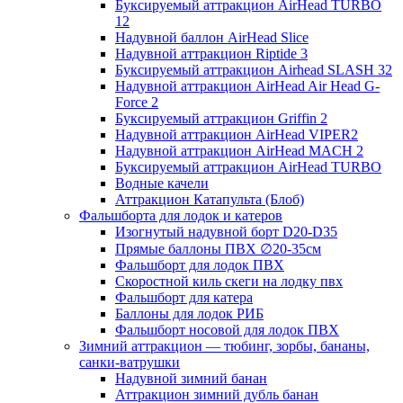
Буксируемый аттракцион AirHead TURBO
12
Надувной баллон AirHead Slice
Надувной аттракцион Riptide 3
Буксируемый аттракцион Airhead SLASH 32
Надувной аттракцион AirHead Air Head G-
Force 2
Буксируемый аттракцион Griffin 2
Надувной аттракцион AirHead VIPER2
Надувной аттракцион AirHead MACH 2
Буксируемый аттракцион AirHead TURBO
Водные качели
Аттракцион Катапульта (Блоб)
Фальшборта для лодок и катеров
Изогнутый надувной борт D20-D35
Прямые баллоны ПВХ ∅20-35см
Фальшборт для лодок ПВХ
Скоростной киль скеги на лодку пвх
Фальшборт для катера
Баллоны для лодок РИБ
Фальшборт носовой для лодок ПВХ
Зимний аттракцион — тюбинг, зорбы, бананы,
санки-ватрушки
Надувной зимний банан
Аттракцион зимний дубль банан