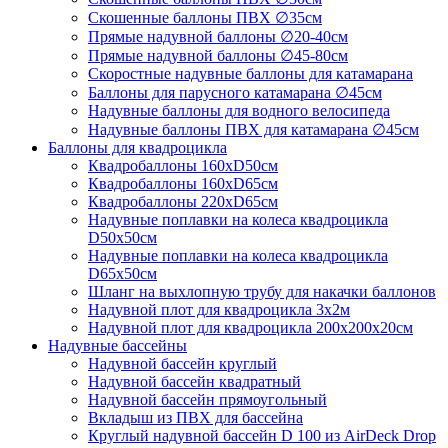
Скошенные баллоны ПВХ ∅35см
Прямые надувной баллоны ∅20-40см
Прямые надувной баллоны ∅45-80см
Скоростные надувные баллоны для катамарана
Баллоны для парусного катамарана ∅45см
Надувные баллоны для водного велосипеда
Надувные баллоны ПВХ для катамарана ∅45см
Баллоны для квадроцикла
Квадробаллоны 160хD50см
Квадробаллоны 160хD65см
Квадробаллоны 220хD65см
Надувные поплавки на колеса квадроцикла
D50х50см
Надувные поплавки на колеса квадроцикла
D65х50см
Шланг на выхлопную трубу для накачки баллонов
Надувной плот для квадроцикла 3х2м
Надувной плот для квадроцикла 200х200х20см
Надувные бассейны
Надувной бассейн круглый
Надувной бассейн квадратный
Надувной бассейн прямоугольный
Вкладыш из ПВХ для бассейна
Круглый надувной бассейн D 100 из AirDeck Drop