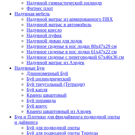
Надувной гимнастический цилиндр
Фитнес плот
Надувная мебель
Надувной матрас из армированного ПВХ
Надувной матрас в автомобиль
Надувное кресло
Надувной пуфик
Надувной диван для лодок
Надувное сиденье в нос лодки 80х47х29 см
Надувное сиденье в нос лодки 61х47х22 см
Надувное сиденье с перегородкой 67х46х36 см
Надувной матрас из Аэрдек
Надувные Буи
Длинномерный Буй
Буй цилиндрический
Буй треугольный (Тетраэдр)
Буй капля
Кранец швартовый
Буй пирамида
Буй конус
Кранец швартовный из Аэрдек
Буи и Плотики для фридайвинга подводной охоты
и дайвинга
Буй для подводной охоты
Буй для подводной охоты Торпеда