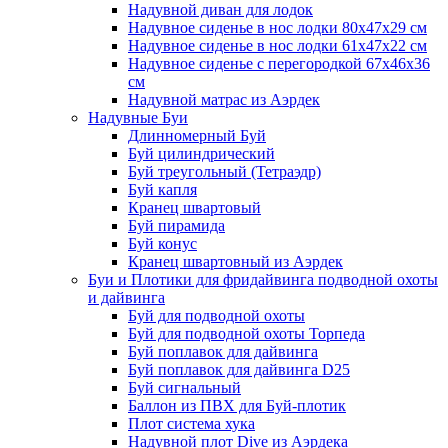
Надувной диван для лодок
Надувное сиденье в нос лодки 80х47х29 см
Надувное сиденье в нос лодки 61х47х22 см
Надувное сиденье с перегородкой 67х46х36
см
Надувной матрас из Аэрдек
Надувные Буи
Длинномерный Буй
Буй цилиндрический
Буй треугольный (Тетраэдр)
Буй капля
Кранец швартовый
Буй пирамида
Буй конус
Кранец швартовный из Аэрдек
Буи и Плотики для фридайвинга подводной охоты
и дайвинга
Буй для подводной охоты
Буй для подводной охоты Торпеда
Буй поплавок для дайвинга
Буй поплавок для дайвинга D25
Буй сигнальный
Баллон из ПВХ для Буй-плотик
Плот система хука
Надувной плот Dive из Аэрдека