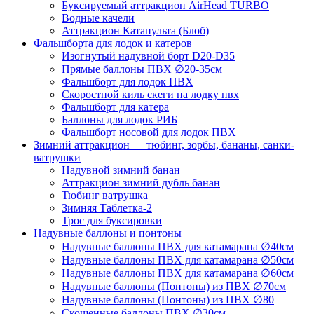
Буксируемый аттракцион AirHead TURBO
Водные качели
Аттракцион Катапульта (Блоб)
Фальшборта для лодок и катеров
Изогнутый надувной борт D20-D35
Прямые баллоны ПВХ ∅20-35см
Фальшборт для лодок ПВХ
Скоростной киль скеги на лодку пвх
Фальшборт для катера
Баллоны для лодок РИБ
Фальшборт носовой для лодок ПВХ
Зимний аттракцион — тюбинг, зорбы, бананы, санки-
ватрушки
Надувной зимний банан
Аттракцион зимний дубль банан
Тюбинг ватрушка
Зимняя Таблетка-2
Трос для буксировки
Надувные баллоны и понтоны
Надувные баллоны ПВХ для катамарана ∅40см
Надувные баллоны ПВХ для катамарана ∅50см
Надувные баллоны ПВХ для катамарана ∅60см
Надувные баллоны (Понтоны) из ПВХ ∅70см
Надувные баллоны (Понтоны) из ПВХ ∅80
Скошенные баллоны ПВХ ∅30см