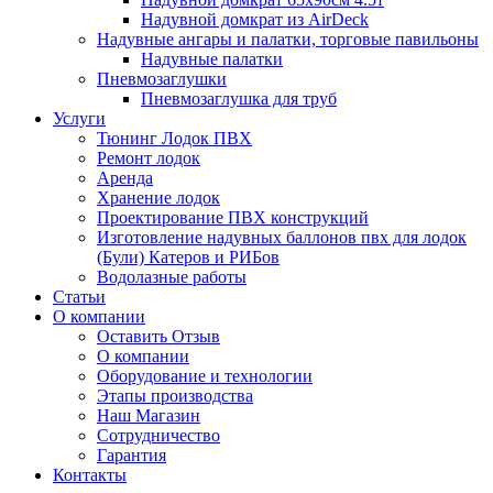
Надувной домкрат из AirDeck
Надувные ангары и палатки, торговые павильоны
Надувные палатки
Пневмозаглушки
Пневмозаглушка для труб
Услуги
Тюнинг Лодок ПВХ
Ремонт лодок
Аренда
Хранение лодок
Проектирование ПВХ конструкций
Изготовление надувных баллонов пвх для лодок
(Були) Катеров и РИБов
Водолазные работы
Статьи
О компании
Оставить Отзыв
О компании
Оборудование и технологии
Этапы производства
Наш Магазин
Сотрудничество
Гарантия
Контакты