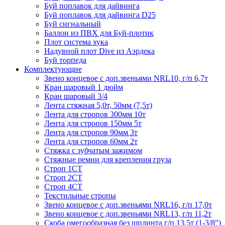
Буй поплавок для дайвинга
Буй поплавок для дайвинга D25
Буй сигнальный
Баллон из ПВХ для Буй-плотик
Плот система хука
Надувной плот Dive из Аэрдека
Буй торпеда
Комплектующие
Звено концевое с доп.звеньями NRL10, г/п 6,7т
Кран шаровый 1 дюйм
Кран шаровый 3/4
Лента стяжная 5,0т, 50мм (7,5т)
Лента для стропов 300мм 10т
Лента для стропов 150мм 5т
Лента для стропов 90мм 3т
Лента для стропов 60мм 2т
Стяжка с зубчатым зажимом
Стяжные ремни для крепления груза
Строп 1СТ
Строп 2СТ
Строп 4СТ
Текстильные стропы
Звено концевое с доп.звеньями NRL16, г/п 17,0т
Звено концевое с доп.звеньями NRL13, г/п 11,2т
Скоба омегообразная без шплинта г/п 13,5т (1-3/8")