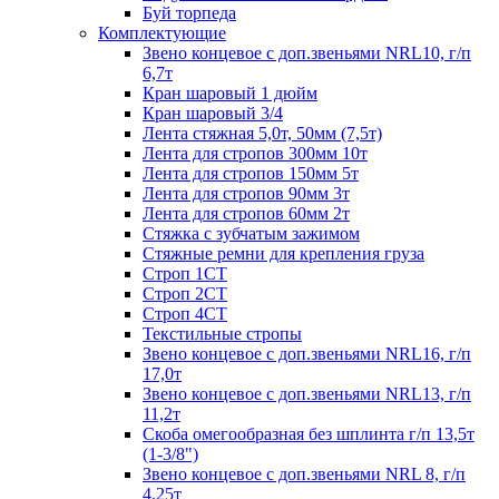
Буй торпеда
Комплектующие
Звено концевое с доп.звеньями NRL10, г/п
6,7т
Кран шаровый 1 дюйм
Кран шаровый 3/4
Лента стяжная 5,0т, 50мм (7,5т)
Лента для стропов 300мм 10т
Лента для стропов 150мм 5т
Лента для стропов 90мм 3т
Лента для стропов 60мм 2т
Стяжка с зубчатым зажимом
Стяжные ремни для крепления груза
Строп 1СТ
Строп 2СТ
Строп 4СТ
Текстильные стропы
Звено концевое с доп.звеньями NRL16, г/п
17,0т
Звено концевое с доп.звеньями NRL13, г/п
11,2т
Скоба омегообразная без шплинта г/п 13,5т
(1-3/8")
Звено концевое с доп.звеньями NRL 8, г/п
4,25т