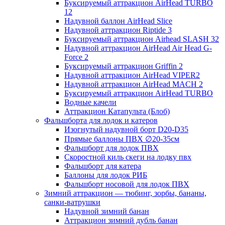
Буксируемый аттракцион AirHead TURBO
12
Надувной баллон AirHead Slice
Надувной аттракцион Riptide 3
Буксируемый аттракцион Airhead SLASH 32
Надувной аттракцион AirHead Air Head G-
Force 2
Буксируемый аттракцион Griffin 2
Надувной аттракцион AirHead VIPER2
Надувной аттракцион AirHead MACH 2
Буксируемый аттракцион AirHead TURBO
Водные качели
Аттракцион Катапульта (Блоб)
Фальшборта для лодок и катеров
Изогнутый надувной борт D20-D35
Прямые баллоны ПВХ ∅20-35см
Фальшборт для лодок ПВХ
Скоростной киль скеги на лодку пвх
Фальшборт для катера
Баллоны для лодок РИБ
Фальшборт носовой для лодок ПВХ
Зимний аттракцион — тюбинг, зорбы, бананы,
санки-ватрушки
Надувной зимний банан
Аттракцион зимний дубль банан