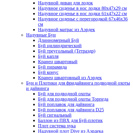
Надувной диван для лодок
Надувное сиденье в нос лодки 80х47х29 см
Надувное сиденье в нос лодки 61х47х22 см
Надувное сиденье с перегородкой 67х46х36
см
Надувной матрас из Аэрдек
Надувные Буи
Длинномерный Буй
Буй цилиндрический
Буй треугольный (Тетраэдр)
Буй капля
Кранец швартовый
Буй пирамида
Буй конус
Кранец швартовный из Аэрдек
Буи и Плотики для фридайвинга подводной охоты
и дайвинга
Буй для подводной охоты
Буй для подводной охоты Торпеда
Буй поплавок для дайвинга
Буй поплавок для дайвинга D25
Буй сигнальный
Баллон из ПВХ для Буй-плотик
Плот система хука
Надувной плот Dive из Аэрдека