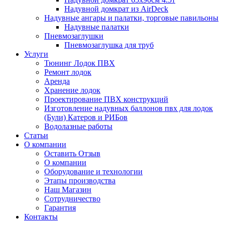
Надувной домкрат из AirDeck
Надувные ангары и палатки, торговые павильоны
Надувные палатки
Пневмозаглушки
Пневмозаглушка для труб
Услуги
Тюнинг Лодок ПВХ
Ремонт лодок
Аренда
Хранение лодок
Проектирование ПВХ конструкций
Изготовление надувных баллонов пвх для лодок
(Були) Катеров и РИБов
Водолазные работы
Статьи
О компании
Оставить Отзыв
О компании
Оборудование и технологии
Этапы производства
Наш Магазин
Сотрудничество
Гарантия
Контакты