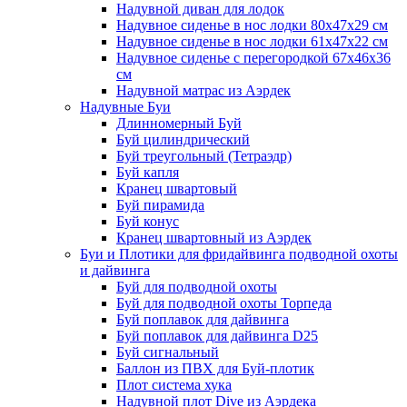
Надувной диван для лодок
Надувное сиденье в нос лодки 80х47х29 см
Надувное сиденье в нос лодки 61х47х22 см
Надувное сиденье с перегородкой 67х46х36
см
Надувной матрас из Аэрдек
Надувные Буи
Длинномерный Буй
Буй цилиндрический
Буй треугольный (Тетраэдр)
Буй капля
Кранец швартовый
Буй пирамида
Буй конус
Кранец швартовный из Аэрдек
Буи и Плотики для фридайвинга подводной охоты
и дайвинга
Буй для подводной охоты
Буй для подводной охоты Торпеда
Буй поплавок для дайвинга
Буй поплавок для дайвинга D25
Буй сигнальный
Баллон из ПВХ для Буй-плотик
Плот система хука
Надувной плот Dive из Аэрдека