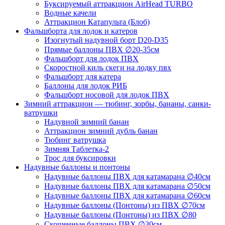
Буксируемый аттракцион AirHead TURBO
Водные качели
Аттракцион Катапульта (Блоб)
Фальшборта для лодок и катеров
Изогнутый надувной борт D20-D35
Прямые баллоны ПВХ ∅20-35см
Фальшборт для лодок ПВХ
Скоростной киль скеги на лодку пвх
Фальшборт для катера
Баллоны для лодок РИБ
Фальшборт носовой для лодок ПВХ
Зимний аттракцион — тюбинг, зорбы, бананы, санки-
ватрушки
Надувной зимний банан
Аттракцион зимний дубль банан
Тюбинг ватрушка
Зимняя Таблетка-2
Трос для буксировки
Надувные баллоны и понтоны
Надувные баллоны ПВХ для катамарана ∅40см
Надувные баллоны ПВХ для катамарана ∅50см
Надувные баллоны ПВХ для катамарана ∅60см
Надувные баллоны (Понтоны) из ПВХ ∅70см
Надувные баллоны (Понтоны) из ПВХ ∅80
Скошенные баллоны ПВХ ∅30см