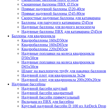
Скошенные баллоны ПВХ ∅35см
Прямые надувной баллоны ∅20-40см
Прямые надувной баллоны ∅45-80см
Скоростные надувные баллоны для катамарана
Баллоны для парусного катамарана ∅45см
Надувные баллоны для водного велосипеда
Надувные баллоны ПВХ для катамарана ∅45см
Баллоны для квадроцикла
Квадробаллоны 160хD50см
Квадробаллоны 160хD65см
Квадробаллоны 220хD65см
Надувные поплавки на колеса квадроцикла
D50х50см
Надувные поплавки на колеса квадроцикла
D65х50см
Шланг на выхлопную трубу для накачки баллонов
Надувной плот для квадроцикла 3х2м
Надувной плот для квадроцикла 200х200х20см
Надувные бассейны
Надувной бассейн круглый
Надувной бассейн квадратный
Надувной бассейн прямоугольный
Вкладыш из ПВХ для бассейна
Круглый надувной бассейн D 100 из AirDeck Drop