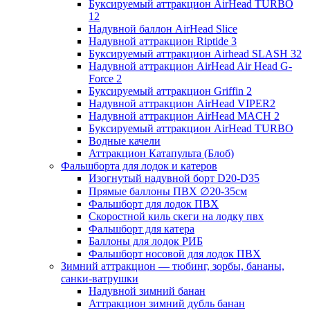
Буксируемый аттракцион AirHead TURBO
12
Надувной баллон AirHead Slice
Надувной аттракцион Riptide 3
Буксируемый аттракцион Airhead SLASH 32
Надувной аттракцион AirHead Air Head G-
Force 2
Буксируемый аттракцион Griffin 2
Надувной аттракцион AirHead VIPER2
Надувной аттракцион AirHead MACH 2
Буксируемый аттракцион AirHead TURBO
Водные качели
Аттракцион Катапульта (Блоб)
Фальшборта для лодок и катеров
Изогнутый надувной борт D20-D35
Прямые баллоны ПВХ ∅20-35см
Фальшборт для лодок ПВХ
Скоростной киль скеги на лодку пвх
Фальшборт для катера
Баллоны для лодок РИБ
Фальшборт носовой для лодок ПВХ
Зимний аттракцион — тюбинг, зорбы, бананы,
санки-ватрушки
Надувной зимний банан
Аттракцион зимний дубль банан