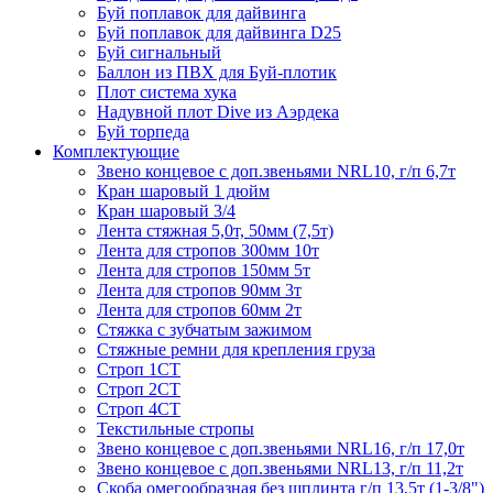
Буй поплавок для дайвинга
Буй поплавок для дайвинга D25
Буй сигнальный
Баллон из ПВХ для Буй-плотик
Плот система хука
Надувной плот Dive из Аэрдека
Буй торпеда
Комплектующие
Звено концевое с доп.звеньями NRL10, г/п 6,7т
Кран шаровый 1 дюйм
Кран шаровый 3/4
Лента стяжная 5,0т, 50мм (7,5т)
Лента для стропов 300мм 10т
Лента для стропов 150мм 5т
Лента для стропов 90мм 3т
Лента для стропов 60мм 2т
Стяжка с зубчатым зажимом
Стяжные ремни для крепления груза
Строп 1СТ
Строп 2СТ
Строп 4СТ
Текстильные стропы
Звено концевое с доп.звеньями NRL16, г/п 17,0т
Звено концевое с доп.звеньями NRL13, г/п 11,2т
Скоба омегообразная без шплинта г/п 13,5т (1-3/8")