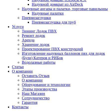
Надувной домкрат из AirDeck
Надувные ангары и палатки, торговые павильоны
Надувные палатки
Пневмозаглушки
Пневмозаглушка для труб
Услуги
Тюнинг Лодок ПВХ
Ремонт лодок
Аренда
Хранение лодок
Проектирование ПВХ конструкций
Изготовление надувных баллонов пвх для лодок
(Були) Катеров и РИБов
Водолазные работы
Статьи
О компании
Оставить Отзыв
О компании
Оборудование и технологии
Этапы производства
Наш Магазин
Сотрудничество
Гарантия
Контакты