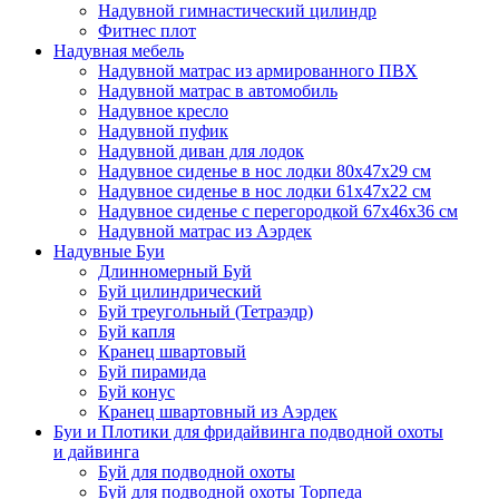
Надувной гимнастический цилиндр
Фитнес плот
Надувная мебель
Надувной матрас из армированного ПВХ
Надувной матрас в автомобиль
Надувное кресло
Надувной пуфик
Надувной диван для лодок
Надувное сиденье в нос лодки 80х47х29 см
Надувное сиденье в нос лодки 61х47х22 см
Надувное сиденье с перегородкой 67х46х36 см
Надувной матрас из Аэрдек
Надувные Буи
Длинномерный Буй
Буй цилиндрический
Буй треугольный (Тетраэдр)
Буй капля
Кранец швартовый
Буй пирамида
Буй конус
Кранец швартовный из Аэрдек
Буи и Плотики для фридайвинга подводной охоты
и дайвинга
Буй для подводной охоты
Буй для подводной охоты Торпеда