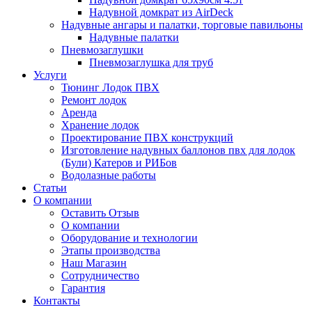
Надувной домкрат из AirDeck
Надувные ангары и палатки, торговые павильоны
Надувные палатки
Пневмозаглушки
Пневмозаглушка для труб
Услуги
Тюнинг Лодок ПВХ
Ремонт лодок
Аренда
Хранение лодок
Проектирование ПВХ конструкций
Изготовление надувных баллонов пвх для лодок
(Були) Катеров и РИБов
Водолазные работы
Статьи
О компании
Оставить Отзыв
О компании
Оборудование и технологии
Этапы производства
Наш Магазин
Сотрудничество
Гарантия
Контакты