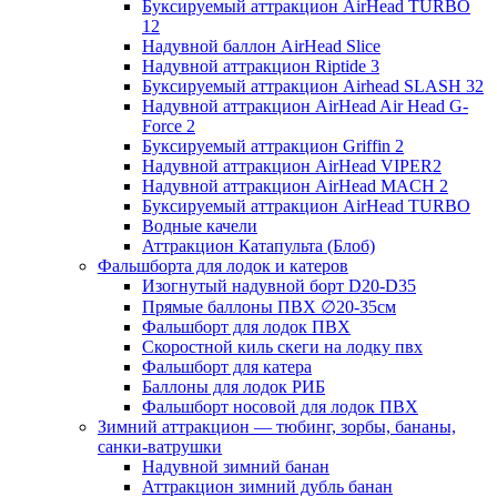
Буксируемый аттракцион AirHead TURBO
12
Надувной баллон AirHead Slice
Надувной аттракцион Riptide 3
Буксируемый аттракцион Airhead SLASH 32
Надувной аттракцион AirHead Air Head G-
Force 2
Буксируемый аттракцион Griffin 2
Надувной аттракцион AirHead VIPER2
Надувной аттракцион AirHead MACH 2
Буксируемый аттракцион AirHead TURBO
Водные качели
Аттракцион Катапульта (Блоб)
Фальшборта для лодок и катеров
Изогнутый надувной борт D20-D35
Прямые баллоны ПВХ ∅20-35см
Фальшборт для лодок ПВХ
Скоростной киль скеги на лодку пвх
Фальшборт для катера
Баллоны для лодок РИБ
Фальшборт носовой для лодок ПВХ
Зимний аттракцион — тюбинг, зорбы, бананы,
санки-ватрушки
Надувной зимний банан
Аттракцион зимний дубль банан