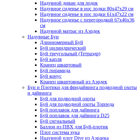
Надувной диван для лодок
Надувное сиденье в нос лодки 80х47х29 см
Надувное сиденье в нос лодки 61х47х22 см
Надувное сиденье с перегородкой 67х46х36
см
Надувной матрас из Аэрдек
Надувные Буи
Длинномерный Буй
Буй цилиндрический
Буй треугольный (Тетраэдр)
Буй капля
Кранец швартовый
Буй пирамида
Буй конус
Кранец швартовный из Аэрдек
Буи и Плотики для фридайвинга подводной охоты
и дайвинга
Буй для подводной охоты
Буй для подводной охоты Торпеда
Буй поплавок для дайвинга
Буй поплавок для дайвинга D25
Буй сигнальный
Баллон из ПВХ для Буй-плотик
Плот система хука
Надувной плот Dive из Аэрдека