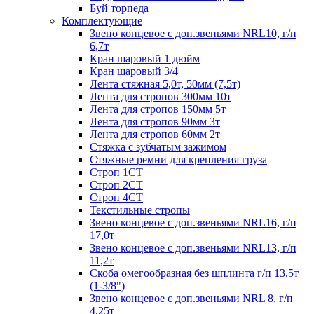
Буй торпеда
Комплектующие
Звено концевое с доп.звеньями NRL10, г/п
6,7т
Кран шаровый 1 дюйм
Кран шаровый 3/4
Лента стяжная 5,0т, 50мм (7,5т)
Лента для стропов 300мм 10т
Лента для стропов 150мм 5т
Лента для стропов 90мм 3т
Лента для стропов 60мм 2т
Стяжка с зубчатым зажимом
Стяжные ремни для крепления груза
Строп 1СТ
Строп 2СТ
Строп 4СТ
Текстильные стропы
Звено концевое с доп.звеньями NRL16, г/п
17,0т
Звено концевое с доп.звеньями NRL13, г/п
11,2т
Скоба омегообразная без шплинта г/п 13,5т
(1-3/8")
Звено концевое с доп.звеньями NRL 8, г/п
4,25т