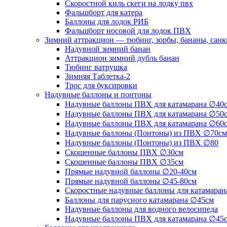
Скоростной киль скеги на лодку пвх
Фальшборт для катера
Баллоны для лодок РИБ
Фальшборт носовой для лодок ПВХ
Зимний аттракцион — тюбинг, зорбы, бананы, сан
Надувной зимний банан
Аттракцион зимний дубль банан
Тюбинг ватрушка
Зимняя Таблетка-2
Трос для буксировки
Надувные баллоны и понтоны
Надувные баллоны ПВХ для катамарана ∅40
Надувные баллоны ПВХ для катамарана ∅50
Надувные баллоны ПВХ для катамарана ∅60
Надувные баллоны (Понтоны) из ПВХ ∅70см
Надувные баллоны (Понтоны) из ПВХ ∅80
Скошенные баллоны ПВХ ∅30см
Скошенные баллоны ПВХ ∅35см
Прямые надувной баллоны ∅20-40см
Прямые надувной баллоны ∅45-80см
Скоростные надувные баллоны для катамаран
Баллоны для парусного катамарана ∅45см
Надувные баллоны для водного велосипеда
Надувные баллоны ПВХ для катамарана ∅45