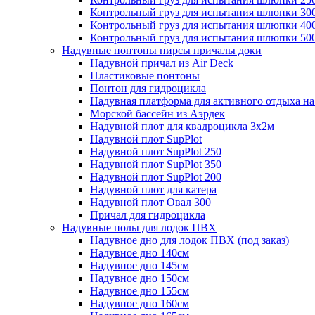
Контрольный груз для испытания шлюпки 30
Контрольный груз для испытания шлюпки 40
Контрольный груз для испытания шлюпки 50
Надувные понтоны пирсы причалы доки
Надувной причал из Air Deck
Пластиковые понтоны
Понтон для гидроцикла
Надувная платформа для активного отдыха на
Морской бассейн из Аэрдек
Надувной плот для квадроцикла 3х2м
Надувной плот SupPlot
Надувной плот SupPlot 250
Надувной плот SupPlot 350
Надувной плот SupPlot 200
Надувной плот для катера
Надувной плот Овал 300
Причал для гидроцикла
Надувные полы для лодок ПВХ
Надувное дно для лодок ПВХ (под заказ)
Надувное дно 140см
Надувное дно 145см
Надувное дно 150см
Надувное дно 155см
Надувное дно 160см