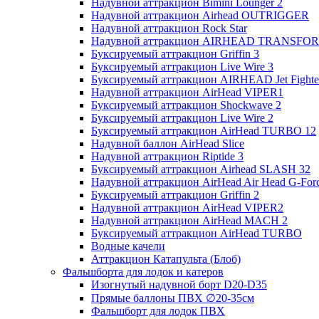
Надувной аттракцион Bimini Lounger 2
Надувной аттракцион Airhead OUTRIGGER
Надувной аттракцион Rock Star
Надувной аттракцион AIRHEAD TRANSFO
Буксируемый аттракцион Griffin 3
Буксируемый аттракцион Live Wire 3
Буксируемый аттракцион AIRHEAD Jet Fighte
Надувной аттракцион AirHead VIPER1
Буксируемый аттракцион Shockwave 2
Буксируемый аттракцион Live Wire 2
Буксируемый аттракцион AirHead TURBO 12
Надувной баллон AirHead Slice
Надувной аттракцион Riptide 3
Буксируемый аттракцион Airhead SLASH 32
Надувной аттракцион AirHead Air Head G-Forc
Буксируемый аттракцион Griffin 2
Надувной аттракцион AirHead VIPER2
Надувной аттракцион AirHead MACH 2
Буксируемый аттракцион AirHead TURBO
Водные качели
Аттракцион Катапульта (Блоб)
Фальшборта для лодок и катеров
Изогнутый надувной борт D20-D35
Прямые баллоны ПВХ ∅20-35см
Фальшборт для лодок ПВХ