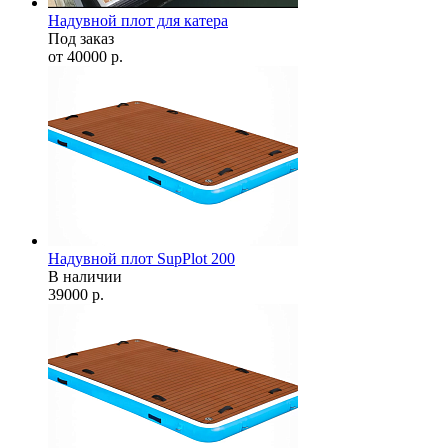
Надувной плот для катера
Под заказ
от
40000
р.
Надувной плот SupPlot 200
В наличии
39000
р.