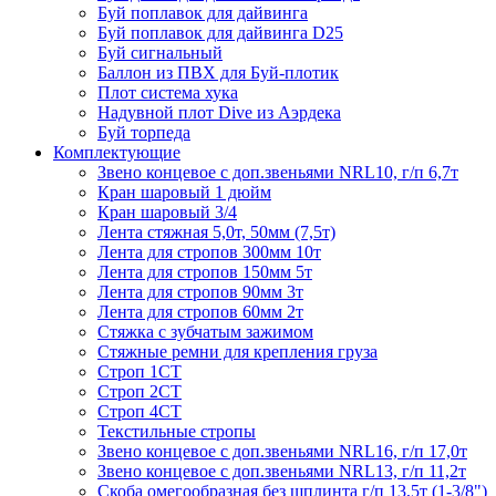
Буй поплавок для дайвинга
Буй поплавок для дайвинга D25
Буй сигнальный
Баллон из ПВХ для Буй-плотик
Плот система хука
Надувной плот Dive из Аэрдека
Буй торпеда
Комплектующие
Звено концевое с доп.звеньями NRL10, г/п 6,7т
Кран шаровый 1 дюйм
Кран шаровый 3/4
Лента стяжная 5,0т, 50мм (7,5т)
Лента для стропов 300мм 10т
Лента для стропов 150мм 5т
Лента для стропов 90мм 3т
Лента для стропов 60мм 2т
Стяжка с зубчатым зажимом
Стяжные ремни для крепления груза
Строп 1СТ
Строп 2СТ
Строп 4СТ
Текстильные стропы
Звено концевое с доп.звеньями NRL16, г/п 17,0т
Звено концевое с доп.звеньями NRL13, г/п 11,2т
Скоба омегообразная без шплинта г/п 13,5т (1-3/8")