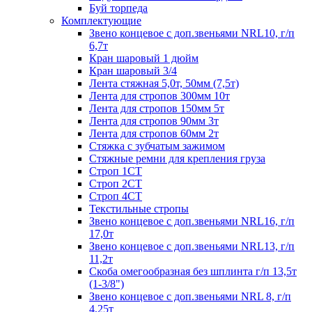
Буй торпеда
Комплектующие
Звено концевое с доп.звеньями NRL10, г/п
6,7т
Кран шаровый 1 дюйм
Кран шаровый 3/4
Лента стяжная 5,0т, 50мм (7,5т)
Лента для стропов 300мм 10т
Лента для стропов 150мм 5т
Лента для стропов 90мм 3т
Лента для стропов 60мм 2т
Стяжка с зубчатым зажимом
Стяжные ремни для крепления груза
Строп 1СТ
Строп 2СТ
Строп 4СТ
Текстильные стропы
Звено концевое с доп.звеньями NRL16, г/п
17,0т
Звено концевое с доп.звеньями NRL13, г/п
11,2т
Скоба омегообразная без шплинта г/п 13,5т
(1-3/8")
Звено концевое с доп.звеньями NRL 8, г/п
4,25т