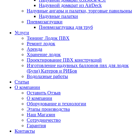
Надувной домкрат из AirDeck
Надувные ангары и палатки, торговые павильоны
Надувные палатки
Пневмозаглушки
Пневмозаглушка для труб
Услуги
Тюнинг Лодок ПВХ
Ремонт лодок
Аренда
Хранение лодок
Проектирование ПВХ конструкций
Изготовление надувных баллонов пвх для лодок
(Були) Катеров и РИБов
Водолазные работы
Статьи
О компании
Оставить Отзыв
О компании
Оборудование и технологии
Этапы производства
Наш Магазин
Сотрудничество
Гарантия
Контакты