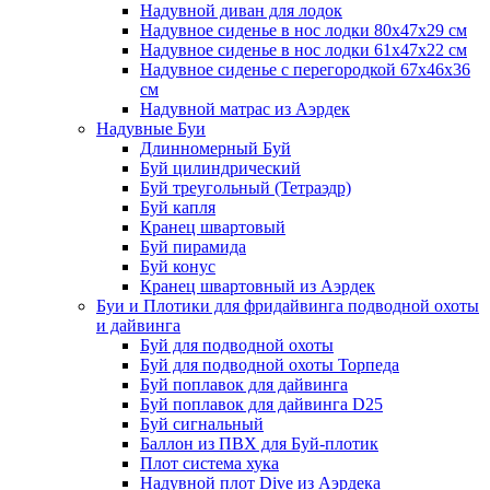
Надувной диван для лодок
Надувное сиденье в нос лодки 80х47х29 см
Надувное сиденье в нос лодки 61х47х22 см
Надувное сиденье с перегородкой 67х46х36
см
Надувной матрас из Аэрдек
Надувные Буи
Длинномерный Буй
Буй цилиндрический
Буй треугольный (Тетраэдр)
Буй капля
Кранец швартовый
Буй пирамида
Буй конус
Кранец швартовный из Аэрдек
Буи и Плотики для фридайвинга подводной охоты
и дайвинга
Буй для подводной охоты
Буй для подводной охоты Торпеда
Буй поплавок для дайвинга
Буй поплавок для дайвинга D25
Буй сигнальный
Баллон из ПВХ для Буй-плотик
Плот система хука
Надувной плот Dive из Аэрдека