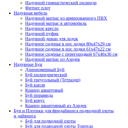
Надувной гимнастический цилиндр
Фитнес плот
Надувная мебель
Надувной матрас из армированного ПВХ
Надувной матрас в автомобиль
Надувное кресло
Надувной пуфик
Надувной диван для лодок
Надувное сиденье в нос лодки 80х47х29 см
Надувное сиденье в нос лодки 61х47х22 см
Надувное сиденье с перегородкой 67х46х36 см
Надувной матрас из Аэрдек
Надувные Буи
Длинномерный Буй
Буй цилиндрический
Буй треугольный (Тетраэдр)
Буй капля
Кранец швартовый
Буй пирамида
Буй конус
Кранец швартовный из Аэрдек
Буи и Плотики для фридайвинга подводной охоты
и дайвинга
Буй для подводной охоты
Буй для подводной охоты Торпеда