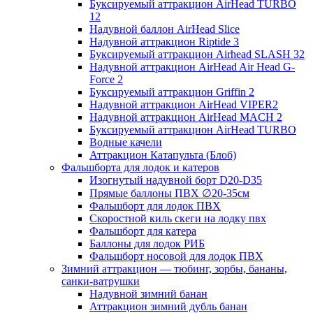
Буксируемый аттракцион AirHead TURBO
12
Надувной баллон AirHead Slice
Надувной аттракцион Riptide 3
Буксируемый аттракцион Airhead SLASH 32
Надувной аттракцион AirHead Air Head G-
Force 2
Буксируемый аттракцион Griffin 2
Надувной аттракцион AirHead VIPER2
Надувной аттракцион AirHead MACH 2
Буксируемый аттракцион AirHead TURBO
Водные качели
Аттракцион Катапульта (Блоб)
Фальшборта для лодок и катеров
Изогнутый надувной борт D20-D35
Прямые баллоны ПВХ ∅20-35см
Фальшборт для лодок ПВХ
Скоростной киль скеги на лодку пвх
Фальшборт для катера
Баллоны для лодок РИБ
Фальшборт носовой для лодок ПВХ
Зимний аттракцион — тюбинг, зорбы, бананы,
санки-ватрушки
Надувной зимний банан
Аттракцион зимний дубль банан