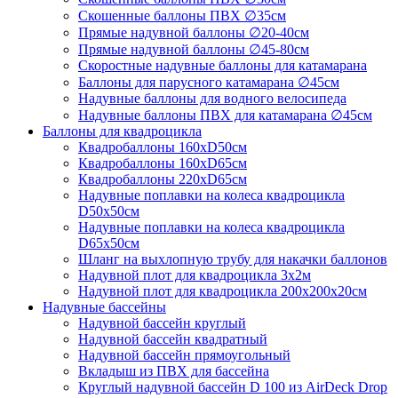
Скошенные баллоны ПВХ ∅35см
Прямые надувной баллоны ∅20-40см
Прямые надувной баллоны ∅45-80см
Скоростные надувные баллоны для катамарана
Баллоны для парусного катамарана ∅45см
Надувные баллоны для водного велосипеда
Надувные баллоны ПВХ для катамарана ∅45см
Баллоны для квадроцикла
Квадробаллоны 160хD50см
Квадробаллоны 160хD65см
Квадробаллоны 220хD65см
Надувные поплавки на колеса квадроцикла
D50х50см
Надувные поплавки на колеса квадроцикла
D65х50см
Шланг на выхлопную трубу для накачки баллонов
Надувной плот для квадроцикла 3х2м
Надувной плот для квадроцикла 200х200х20см
Надувные бассейны
Надувной бассейн круглый
Надувной бассейн квадратный
Надувной бассейн прямоугольный
Вкладыш из ПВХ для бассейна
Круглый надувной бассейн D 100 из AirDeck Drop