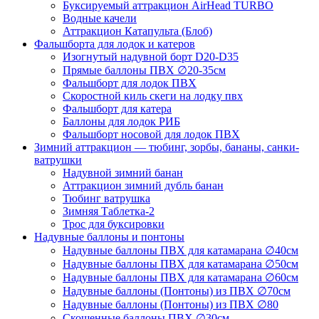
Буксируемый аттракцион AirHead TURBO
Водные качели
Аттракцион Катапульта (Блоб)
Фальшборта для лодок и катеров
Изогнутый надувной борт D20-D35
Прямые баллоны ПВХ ∅20-35см
Фальшборт для лодок ПВХ
Скоростной киль скеги на лодку пвх
Фальшборт для катера
Баллоны для лодок РИБ
Фальшборт носовой для лодок ПВХ
Зимний аттракцион — тюбинг, зорбы, бананы, санки-
ватрушки
Надувной зимний банан
Аттракцион зимний дубль банан
Тюбинг ватрушка
Зимняя Таблетка-2
Трос для буксировки
Надувные баллоны и понтоны
Надувные баллоны ПВХ для катамарана ∅40см
Надувные баллоны ПВХ для катамарана ∅50см
Надувные баллоны ПВХ для катамарана ∅60см
Надувные баллоны (Понтоны) из ПВХ ∅70см
Надувные баллоны (Понтоны) из ПВХ ∅80
Скошенные баллоны ПВХ ∅30см