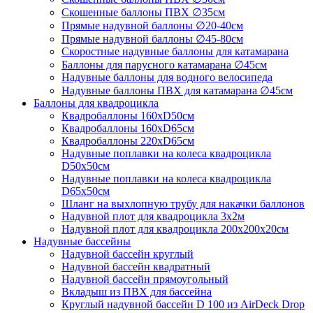
Скошенные баллоны ПВХ ∅35см
Прямые надувной баллоны ∅20-40см
Прямые надувной баллоны ∅45-80см
Скоростные надувные баллоны для катамарана
Баллоны для парусного катамарана ∅45см
Надувные баллоны для водного велосипеда
Надувные баллоны ПВХ для катамарана ∅45см
Баллоны для квадроцикла
Квадробаллоны 160хD50см
Квадробаллоны 160хD65см
Квадробаллоны 220хD65см
Надувные поплавки на колеса квадроцикла
D50х50см
Надувные поплавки на колеса квадроцикла
D65х50см
Шланг на выхлопную трубу для накачки баллонов
Надувной плот для квадроцикла 3х2м
Надувной плот для квадроцикла 200х200х20см
Надувные бассейны
Надувной бассейн круглый
Надувной бассейн квадратный
Надувной бассейн прямоугольный
Вкладыш из ПВХ для бассейна
Круглый надувной бассейн D 100 из AirDeck Drop