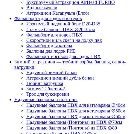
Буксируемый аттракцион AirHead TURBO
Водные качели
Аттракцион Катапульта (Блоб)
Фальшборта для лодок и катеров
Изогнутый надувной борт D20-D35
Прямые баллоны ПВХ ∅20-35см
Фальшборт для лодок ПВХ
Скоростной киль скеги на лодку пвх
Фальшборт для катера
Баллоны для лодок РИБ
Фальшборт носовой для лодок ПВХ
Зимний аттракцион — тюбинг, зорбы, бананы, санки-
ватрушки
Надувной зимний банан
Аттракцион зимний дубль банан
Тюбинг ватрушка
Зимняя Таблетка-2
Трос для буксировки
Надувные баллоны и понтоны
Надувные баллоны ПВХ для катамарана ∅40см
Надувные баллоны ПВХ для катамарана ∅50см
Надувные баллоны ПВХ для катамарана ∅60см
Надувные баллоны (Понтоны) из ПВХ ∅70см
Надувные баллоны (Понтоны) из ПВХ ∅80
Скошенные баллоны ПВХ ∅30см