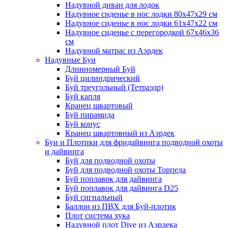
Надувной диван для лодок
Надувное сиденье в нос лодки 80х47х29 см
Надувное сиденье в нос лодки 61х47х22 см
Надувное сиденье с перегородкой 67х46х36
см
Надувной матрас из Аэрдек
Надувные Буи
Длинномерный Буй
Буй цилиндрический
Буй треугольный (Тетраэдр)
Буй капля
Кранец швартовый
Буй пирамида
Буй конус
Кранец швартовный из Аэрдек
Буи и Плотики для фридайвинга подводной охоты
и дайвинга
Буй для подводной охоты
Буй для подводной охоты Торпеда
Буй поплавок для дайвинга
Буй поплавок для дайвинга D25
Буй сигнальный
Баллон из ПВХ для Буй-плотик
Плот система хука
Надувной плот Dive из Аэрдека