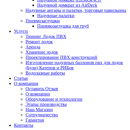
Надувной домкрат из AirDeck
Надувные ангары и палатки, торговые павильоны
Надувные палатки
Пневмозаглушки
Пневмозаглушка для труб
Услуги
Тюнинг Лодок ПВХ
Ремонт лодок
Аренда
Хранение лодок
Проектирование ПВХ конструкций
Изготовление надувных баллонов пвх для лодок
(Були) Катеров и РИБов
Водолазные работы
Статьи
О компании
Оставить Отзыв
О компании
Оборудование и технологии
Этапы производства
Наш Магазин
Сотрудничество
Гарантия
Контакты