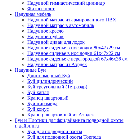
Надувной гимнастический цилиндр
Фитнес плот
Надувная мебель
Надувной матрас из армированного ПВХ
Надувной матрас в автомобиль
Надувное кресло
Надувной пуфик
Надувной диван для лодок
Надувное сиденье в нос лодки 80х47х29 см
Надувное сиденье в нос лодки 61х47х22 см
Надувное сиденье с перегородкой 67х46х36 см
Надувной матрас из Аэрдек
Надувные Буи
Длинномерный Буй
Буй цилиндрический
Буй треугольный (Тетраэдр)
Буй капля
Кранец швартовый
Буй пирамида
Буй конус
Кранец швартовный из Аэрдек
Буи и Плотики для фридайвинга подводной охоты
и дайвинга
Буй для подводной охоты
Буй для подводной охоты Торпеда