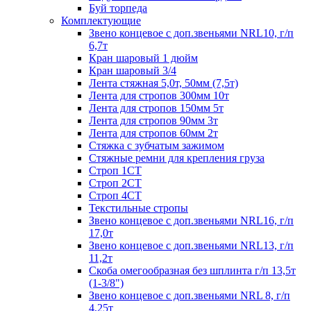
Буй торпеда
Комплектующие
Звено концевое с доп.звеньями NRL10, г/п
6,7т
Кран шаровый 1 дюйм
Кран шаровый 3/4
Лента стяжная 5,0т, 50мм (7,5т)
Лента для стропов 300мм 10т
Лента для стропов 150мм 5т
Лента для стропов 90мм 3т
Лента для стропов 60мм 2т
Стяжка с зубчатым зажимом
Стяжные ремни для крепления груза
Строп 1СТ
Строп 2СТ
Строп 4СТ
Текстильные стропы
Звено концевое с доп.звеньями NRL16, г/п
17,0т
Звено концевое с доп.звеньями NRL13, г/п
11,2т
Скоба омегообразная без шплинта г/п 13,5т
(1-3/8")
Звено концевое с доп.звеньями NRL 8, г/п
4,25т