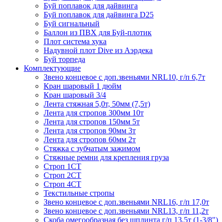
Буй поплавок для дайвинга
Буй поплавок для дайвинга D25
Буй сигнальный
Баллон из ПВХ для Буй-плотик
Плот система хука
Надувной плот Dive из Аэрдека
Буй торпеда
Комплектующие
Звено концевое с доп.звеньями NRL10, г/п 6,7т
Кран шаровый 1 дюйм
Кран шаровый 3/4
Лента стяжная 5,0т, 50мм (7,5т)
Лента для стропов 300мм 10т
Лента для стропов 150мм 5т
Лента для стропов 90мм 3т
Лента для стропов 60мм 2т
Стяжка с зубчатым зажимом
Стяжные ремни для крепления груза
Строп 1СТ
Строп 2СТ
Строп 4СТ
Текстильные стропы
Звено концевое с доп.звеньями NRL16, г/п 17,0т
Звено концевое с доп.звеньями NRL13, г/п 11,2т
Скоба омегообразная без шплинта г/п 13,5т (1-3/8")