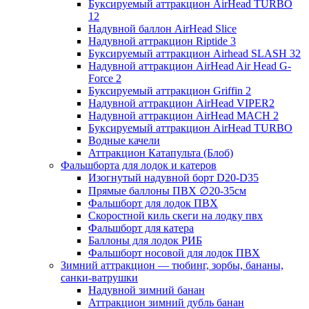
Буксируемый аттракцион AirHead TURBO
12
Надувной баллон AirHead Slice
Надувной аттракцион Riptide 3
Буксируемый аттракцион Airhead SLASH 32
Надувной аттракцион AirHead Air Head G-
Force 2
Буксируемый аттракцион Griffin 2
Надувной аттракцион AirHead VIPER2
Надувной аттракцион AirHead MACH 2
Буксируемый аттракцион AirHead TURBO
Водные качели
Аттракцион Катапульта (Блоб)
Фальшборта для лодок и катеров
Изогнутый надувной борт D20-D35
Прямые баллоны ПВХ ∅20-35см
Фальшборт для лодок ПВХ
Скоростной киль скеги на лодку пвх
Фальшборт для катера
Баллоны для лодок РИБ
Фальшборт носовой для лодок ПВХ
Зимний аттракцион — тюбинг, зорбы, бананы,
санки-ватрушки
Надувной зимний банан
Аттракцион зимний дубль банан