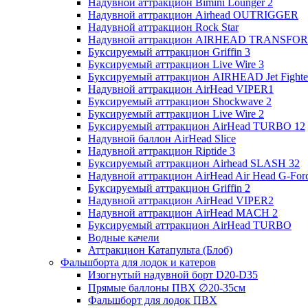
Надувной аттракцион Bimini Lounger 2
Надувной аттракцион Airhead OUTRIGGER
Надувной аттракцион Rock Star
Надувной аттракцион AIRHEAD TRANSFO
Буксируемый аттракцион Griffin 3
Буксируемый аттракцион Live Wire 3
Буксируемый аттракцион AIRHEAD Jet Fighte
Надувной аттракцион AirHead VIPER1
Буксируемый аттракцион Shockwave 2
Буксируемый аттракцион Live Wire 2
Буксируемый аттракцион AirHead TURBO 12
Надувной баллон AirHead Slice
Надувной аттракцион Riptide 3
Буксируемый аттракцион Airhead SLASH 32
Надувной аттракцион AirHead Air Head G-Forc
Буксируемый аттракцион Griffin 2
Надувной аттракцион AirHead VIPER2
Надувной аттракцион AirHead MACH 2
Буксируемый аттракцион AirHead TURBO
Водные качели
Аттракцион Катапульта (Блоб)
Фальшборта для лодок и катеров
Изогнутый надувной борт D20-D35
Прямые баллоны ПВХ ∅20-35см
Фальшборт для лодок ПВХ