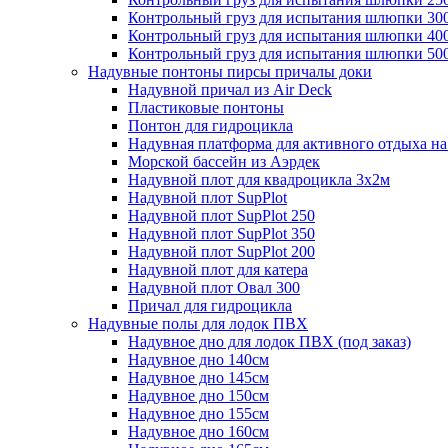
Контрольный груз для испытания шлюпки 30
Контрольный груз для испытания шлюпки 40
Контрольный груз для испытания шлюпки 50
Надувные понтоны пирсы причалы доки
Надувной причал из Air Deck
Пластиковые понтоны
Понтон для гидроцикла
Надувная платформа для активного отдыха на
Морской бассейн из Аэрдек
Надувной плот для квадроцикла 3х2м
Надувной плот SupPlot
Надувной плот SupPlot 250
Надувной плот SupPlot 350
Надувной плот SupPlot 200
Надувной плот для катера
Надувной плот Овал 300
Причал для гидроцикла
Надувные полы для лодок ПВХ
Надувное дно для лодок ПВХ (под заказ)
Надувное дно 140см
Надувное дно 145см
Надувное дно 150см
Надувное дно 155см
Надувное дно 160см