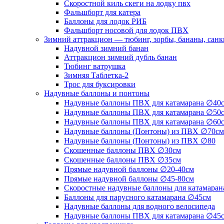
Скоростной киль скеги на лодку пвх
Фальшборт для катера
Баллоны для лодок РИБ
Фальшборт носовой для лодок ПВХ
Зимний аттракцион — тюбинг, зорбы, бананы, сан
Надувной зимний банан
Аттракцион зимний дубль банан
Тюбинг ватрушка
Зимняя Таблетка-2
Трос для буксировки
Надувные баллоны и понтоны
Надувные баллоны ПВХ для катамарана ∅40
Надувные баллоны ПВХ для катамарана ∅50
Надувные баллоны ПВХ для катамарана ∅60
Надувные баллоны (Понтоны) из ПВХ ∅70см
Надувные баллоны (Понтоны) из ПВХ ∅80
Скошенные баллоны ПВХ ∅30см
Скошенные баллоны ПВХ ∅35см
Прямые надувной баллоны ∅20-40см
Прямые надувной баллоны ∅45-80см
Скоростные надувные баллоны для катамаран
Баллоны для парусного катамарана ∅45см
Надувные баллоны для водного велосипеда
Надувные баллоны ПВХ для катамарана ∅45