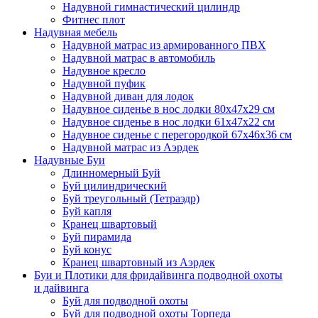
Надувной гимнастический цилиндр
Фитнес плот
Надувная мебель
Надувной матрас из армированного ПВХ
Надувной матрас в автомобиль
Надувное кресло
Надувной пуфик
Надувной диван для лодок
Надувное сиденье в нос лодки 80х47х29 см
Надувное сиденье в нос лодки 61х47х22 см
Надувное сиденье с перегородкой 67х46х36 см
Надувной матрас из Аэрдек
Надувные Буи
Длинномерный Буй
Буй цилиндрический
Буй треугольный (Тетраэдр)
Буй капля
Кранец швартовый
Буй пирамида
Буй конус
Кранец швартовный из Аэрдек
Буи и Плотики для фридайвинга подводной охоты
и дайвинга
Буй для подводной охоты
Буй для подводной охоты Торпеда