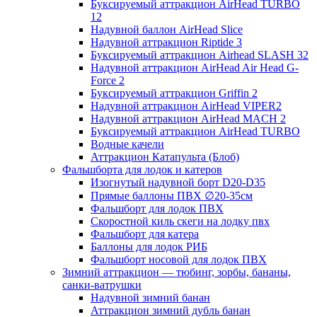
Буксируемый аттракцион AirHead TURBO
12
Надувной баллон AirHead Slice
Надувной аттракцион Riptide 3
Буксируемый аттракцион Airhead SLASH 32
Надувной аттракцион AirHead Air Head G-
Force 2
Буксируемый аттракцион Griffin 2
Надувной аттракцион AirHead VIPER2
Надувной аттракцион AirHead MACH 2
Буксируемый аттракцион AirHead TURBO
Водные качели
Аттракцион Катапульта (Блоб)
Фальшборта для лодок и катеров
Изогнутый надувной борт D20-D35
Прямые баллоны ПВХ ∅20-35см
Фальшборт для лодок ПВХ
Скоростной киль скеги на лодку пвх
Фальшборт для катера
Баллоны для лодок РИБ
Фальшборт носовой для лодок ПВХ
Зимний аттракцион — тюбинг, зорбы, бананы,
санки-ватрушки
Надувной зимний банан
Аттракцион зимний дубль банан