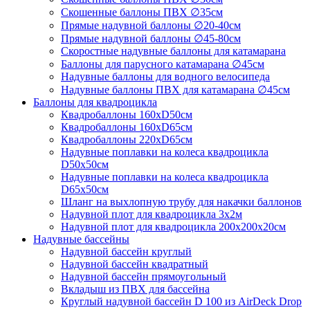
Скошенные баллоны ПВХ ∅35см
Прямые надувной баллоны ∅20-40см
Прямые надувной баллоны ∅45-80см
Скоростные надувные баллоны для катамарана
Баллоны для парусного катамарана ∅45см
Надувные баллоны для водного велосипеда
Надувные баллоны ПВХ для катамарана ∅45см
Баллоны для квадроцикла
Квадробаллоны 160хD50см
Квадробаллоны 160хD65см
Квадробаллоны 220хD65см
Надувные поплавки на колеса квадроцикла
D50х50см
Надувные поплавки на колеса квадроцикла
D65х50см
Шланг на выхлопную трубу для накачки баллонов
Надувной плот для квадроцикла 3х2м
Надувной плот для квадроцикла 200х200х20см
Надувные бассейны
Надувной бассейн круглый
Надувной бассейн квадратный
Надувной бассейн прямоугольный
Вкладыш из ПВХ для бассейна
Круглый надувной бассейн D 100 из AirDeck Drop