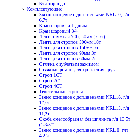
Буй торпеда
Комплектующие
Звено концевое с доп.звеньями NRL10, г/п
6,7т
Кран шаровый 1 дюйм
Кран шаровый 3/4
Лента стяжная 5,0т, 50мм (7,5т)
Лента для стропов 300мм 10т
Лента для стропов 150мм 5т
Лента для стропов 90мм 3т
Лента для стропов 60мм 2т
Стяжка с зубчатым зажимом
Стяжные ремни для крепления груза
Строп 1СТ
Строп 2СТ
Строп 4СТ
Текстильные стропы
Звено концевое с доп.звеньями NRL16, г/п
17,0т
Звено концевое с доп.звеньями NRL13, г/п
11,2т
Скоба омегообразная без шплинта г/п 13,5т
(1-3/8")
Звено концевое с доп.звеньями NRL 8, г/п
4,25т