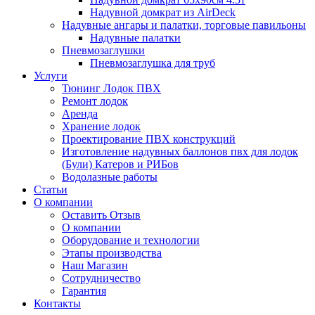
Надувной домкрат из AirDeck
Надувные ангары и палатки, торговые павильоны
Надувные палатки
Пневмозаглушки
Пневмозаглушка для труб
Услуги
Тюнинг Лодок ПВХ
Ремонт лодок
Аренда
Хранение лодок
Проектирование ПВХ конструкций
Изготовление надувных баллонов пвх для лодок
(Були) Катеров и РИБов
Водолазные работы
Статьи
О компании
Оставить Отзыв
О компании
Оборудование и технологии
Этапы производства
Наш Магазин
Сотрудничество
Гарантия
Контакты