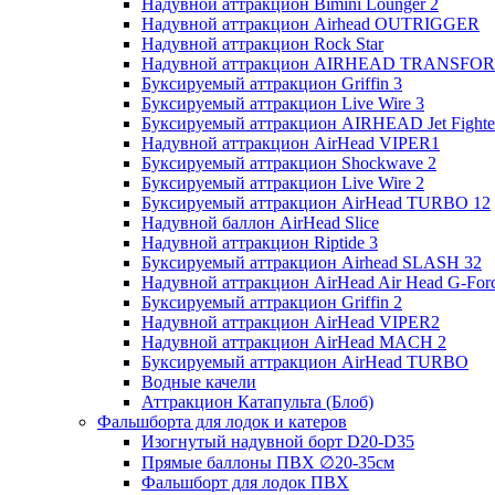
Надувной аттракцион Bimini Lounger 2
Надувной аттракцион Airhead OUTRIGGER
Надувной аттракцион Rock Star
Надувной аттракцион AIRHEAD TRANSFO
Буксируемый аттракцион Griffin 3
Буксируемый аттракцион Live Wire 3
Буксируемый аттракцион AIRHEAD Jet Fighte
Надувной аттракцион AirHead VIPER1
Буксируемый аттракцион Shockwave 2
Буксируемый аттракцион Live Wire 2
Буксируемый аттракцион AirHead TURBO 12
Надувной баллон AirHead Slice
Надувной аттракцион Riptide 3
Буксируемый аттракцион Airhead SLASH 32
Надувной аттракцион AirHead Air Head G-Forc
Буксируемый аттракцион Griffin 2
Надувной аттракцион AirHead VIPER2
Надувной аттракцион AirHead MACH 2
Буксируемый аттракцион AirHead TURBO
Водные качели
Аттракцион Катапульта (Блоб)
Фальшборта для лодок и катеров
Изогнутый надувной борт D20-D35
Прямые баллоны ПВХ ∅20-35см
Фальшборт для лодок ПВХ