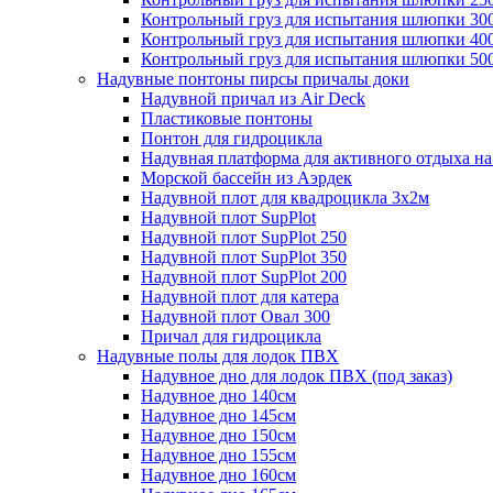
Контрольный груз для испытания шлюпки 30
Контрольный груз для испытания шлюпки 40
Контрольный груз для испытания шлюпки 50
Надувные понтоны пирсы причалы доки
Надувной причал из Air Deck
Пластиковые понтоны
Понтон для гидроцикла
Надувная платформа для активного отдыха на
Морской бассейн из Аэрдек
Надувной плот для квадроцикла 3х2м
Надувной плот SupPlot
Надувной плот SupPlot 250
Надувной плот SupPlot 350
Надувной плот SupPlot 200
Надувной плот для катера
Надувной плот Овал 300
Причал для гидроцикла
Надувные полы для лодок ПВХ
Надувное дно для лодок ПВХ (под заказ)
Надувное дно 140см
Надувное дно 145см
Надувное дно 150см
Надувное дно 155см
Надувное дно 160см