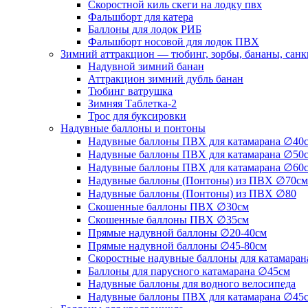
Скоростной киль скеги на лодку пвх
Фальшборт для катера
Баллоны для лодок РИБ
Фальшборт носовой для лодок ПВХ
Зимний аттракцион — тюбинг, зорбы, бананы, сан
Надувной зимний банан
Аттракцион зимний дубль банан
Тюбинг ватрушка
Зимняя Таблетка-2
Трос для буксировки
Надувные баллоны и понтоны
Надувные баллоны ПВХ для катамарана ∅40
Надувные баллоны ПВХ для катамарана ∅50
Надувные баллоны ПВХ для катамарана ∅60
Надувные баллоны (Понтоны) из ПВХ ∅70см
Надувные баллоны (Понтоны) из ПВХ ∅80
Скошенные баллоны ПВХ ∅30см
Скошенные баллоны ПВХ ∅35см
Прямые надувной баллоны ∅20-40см
Прямые надувной баллоны ∅45-80см
Скоростные надувные баллоны для катамаран
Баллоны для парусного катамарана ∅45см
Надувные баллоны для водного велосипеда
Надувные баллоны ПВХ для катамарана ∅45