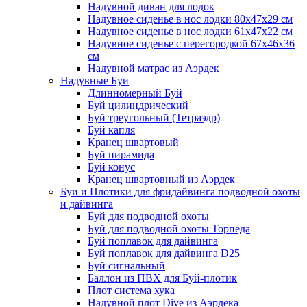
Надувной диван для лодок
Надувное сиденье в нос лодки 80х47х29 см
Надувное сиденье в нос лодки 61х47х22 см
Надувное сиденье с перегородкой 67х46х36
см
Надувной матрас из Аэрдек
Надувные Буи
Длинномерный Буй
Буй цилиндрический
Буй треугольный (Тетраэдр)
Буй капля
Кранец швартовый
Буй пирамида
Буй конус
Кранец швартовный из Аэрдек
Буи и Плотики для фридайвинга подводной охоты
и дайвинга
Буй для подводной охоты
Буй для подводной охоты Торпеда
Буй поплавок для дайвинга
Буй поплавок для дайвинга D25
Буй сигнальный
Баллон из ПВХ для Буй-плотик
Плот система хука
Надувной плот Dive из Аэрдека