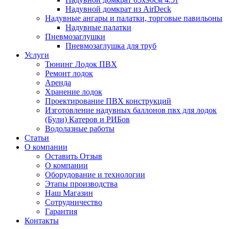
Надувной домкрат из AirDeck
Надувные ангары и палатки, торговые павильоны
Надувные палатки
Пневмозаглушки
Пневмозаглушка для труб
Услуги
Тюнинг Лодок ПВХ
Ремонт лодок
Аренда
Хранение лодок
Проектирование ПВХ конструкций
Изготовление надувных баллонов пвх для лодок
(Були) Катеров и РИБов
Водолазные работы
Статьи
О компании
Оставить Отзыв
О компании
Оборудование и технологии
Этапы производства
Наш Магазин
Сотрудничество
Гарантия
Контакты