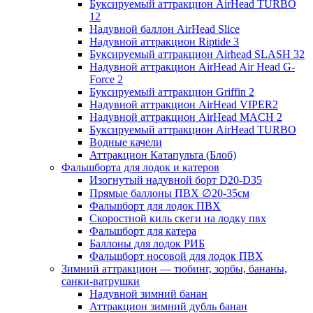
Буксируемый аттракцион AirHead TURBO
12
Надувной баллон AirHead Slice
Надувной аттракцион Riptide 3
Буксируемый аттракцион Airhead SLASH 32
Надувной аттракцион AirHead Air Head G-
Force 2
Буксируемый аттракцион Griffin 2
Надувной аттракцион AirHead VIPER2
Надувной аттракцион AirHead MACH 2
Буксируемый аттракцион AirHead TURBO
Водные качели
Аттракцион Катапульта (Блоб)
Фальшборта для лодок и катеров
Изогнутый надувной борт D20-D35
Прямые баллоны ПВХ ∅20-35см
Фальшборт для лодок ПВХ
Скоростной киль скеги на лодку пвх
Фальшборт для катера
Баллоны для лодок РИБ
Фальшборт носовой для лодок ПВХ
Зимний аттракцион — тюбинг, зорбы, бананы,
санки-ватрушки
Надувной зимний банан
Аттракцион зимний дубль банан