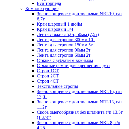
Буй торпеда
Комплектующие
Звено концевое с доп.звеньями NRL10, г/п
6,7т
Кран шаровый 1 дюйм
Кран шаровый 3/4
Лента стяжная 5,0т, 50мм (7,5т)
Лента для стропов 300мм 10т
Лента для стропов 150мм 5т
Лента для стропов 90мм 3т
Лента для стропов 60мм 2т
Стяжка с зубчатым зажимом
Стяжные ремни для крепления груза
Строп 1СТ
Строп 2СТ
Строп 4СТ
Текстильные стропы
Звено концевое с доп.звеньями NRL16, г/п
17,0т
Звено концевое с доп.звеньями NRL13, г/п
11,2т
Скоба омегообразная без шплинта г/п 13,5т
(1-3/8")
Звено концевое с доп.звеньями NRL 8, г/п
4,25т