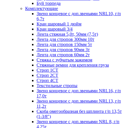
Буй торпеда
Комплектующие
Звено концевое с доп.звеньями NRL10, г/п
6,7т
Кран шаровый 1 дюйм
Кран шаровый 3/4
Лента стяжная 5,0т, 50мм (7,5т)
Лента для стропов 300мм 10т
Лента для стропов 150мм 5т
Лента для стропов 90мм 3т
Лента для стропов 60мм 2т
Стяжка с зубчатым зажимом
Стяжные ремни для крепления груза
Строп 1СТ
Строп 2СТ
Строп 4СТ
Текстильные стропы
Звено концевое с доп.звеньями NRL16, г/п
17,0т
Звено концевое с доп.звеньями NRL13, г/п
11,2т
Скоба омегообразная без шплинта г/п 13,5т
(1-3/8")
Звено концевое с доп.звеньями NRL 8, г/п
4,25т