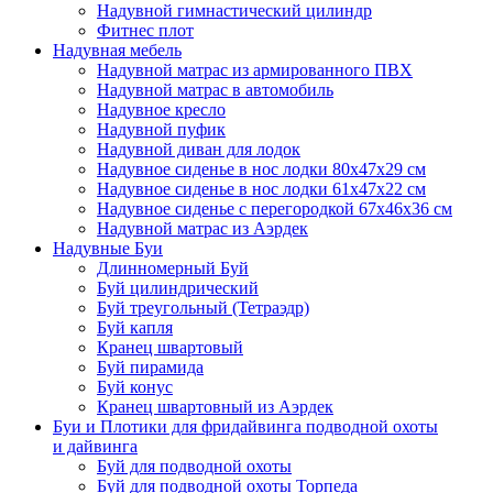
Надувной гимнастический цилиндр
Фитнес плот
Надувная мебель
Надувной матрас из армированного ПВХ
Надувной матрас в автомобиль
Надувное кресло
Надувной пуфик
Надувной диван для лодок
Надувное сиденье в нос лодки 80х47х29 см
Надувное сиденье в нос лодки 61х47х22 см
Надувное сиденье с перегородкой 67х46х36 см
Надувной матрас из Аэрдек
Надувные Буи
Длинномерный Буй
Буй цилиндрический
Буй треугольный (Тетраэдр)
Буй капля
Кранец швартовый
Буй пирамида
Буй конус
Кранец швартовный из Аэрдек
Буи и Плотики для фридайвинга подводной охоты
и дайвинга
Буй для подводной охоты
Буй для подводной охоты Торпеда