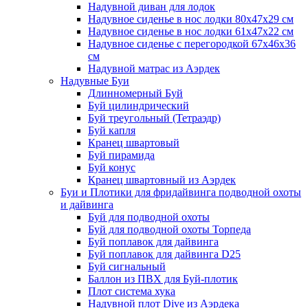
Надувной диван для лодок
Надувное сиденье в нос лодки 80х47х29 см
Надувное сиденье в нос лодки 61х47х22 см
Надувное сиденье с перегородкой 67х46х36
см
Надувной матрас из Аэрдек
Надувные Буи
Длинномерный Буй
Буй цилиндрический
Буй треугольный (Тетраэдр)
Буй капля
Кранец швартовый
Буй пирамида
Буй конус
Кранец швартовный из Аэрдек
Буи и Плотики для фридайвинга подводной охоты
и дайвинга
Буй для подводной охоты
Буй для подводной охоты Торпеда
Буй поплавок для дайвинга
Буй поплавок для дайвинга D25
Буй сигнальный
Баллон из ПВХ для Буй-плотик
Плот система хука
Надувной плот Dive из Аэрдека