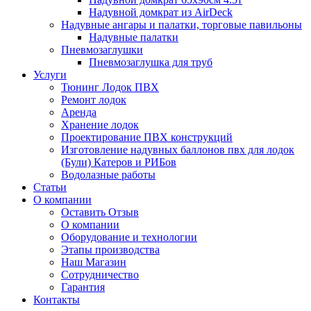
Надувной домкрат из AirDeck
Надувные ангары и палатки, торговые павильоны
Надувные палатки
Пневмозаглушки
Пневмозаглушка для труб
Услуги
Тюнинг Лодок ПВХ
Ремонт лодок
Аренда
Хранение лодок
Проектирование ПВХ конструкций
Изготовление надувных баллонов пвх для лодок
(Були) Катеров и РИБов
Водолазные работы
Статьи
О компании
Оставить Отзыв
О компании
Оборудование и технологии
Этапы производства
Наш Магазин
Сотрудничество
Гарантия
Контакты