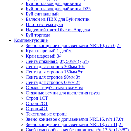
Буй поплавок для дайвинга
Буй поплавок для дайвинга D25
Буй сигнальный
Баллон из ПВХ для Буй-плотик
Плот система хука
Надувной плот Dive из Аэрдека
Буй торпеда
Комплектующие
Звено концевое с доп.звеньями NRL10, г/п 6,7т
Кран шаровый 1 дюйм
Кран шаровый 3/4
Лента стяжная 5,0т, 50мм (7,5т)
Лента для стропов 300мм 10т
Лента для стропов 150мм 5т
Лента для стропов 90мм 3т
Лента для стропов 60мм 2т
Стяжка с зубчатым зажимом
Стяжные ремни для крепления груза
Строп 1СТ
Строп 2СТ
Строп 4СТ
Текстильные стропы
Звено концевое с доп.звеньями NRL16, г/п 17,0т
Звено концевое с доп.звеньями NRL13, г/п 11,2т
Скоба омегообразная без шплинта г/п 13,5т (1-3/8")