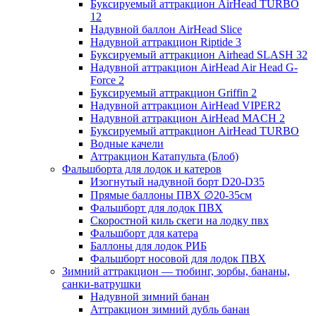
Буксируемый аттракцион AirHead TURBO
12
Надувной баллон AirHead Slice
Надувной аттракцион Riptide 3
Буксируемый аттракцион Airhead SLASH 32
Надувной аттракцион AirHead Air Head G-
Force 2
Буксируемый аттракцион Griffin 2
Надувной аттракцион AirHead VIPER2
Надувной аттракцион AirHead MACH 2
Буксируемый аттракцион AirHead TURBO
Водные качели
Аттракцион Катапульта (Блоб)
Фальшборта для лодок и катеров
Изогнутый надувной борт D20-D35
Прямые баллоны ПВХ ∅20-35см
Фальшборт для лодок ПВХ
Скоростной киль скеги на лодку пвх
Фальшборт для катера
Баллоны для лодок РИБ
Фальшборт носовой для лодок ПВХ
Зимний аттракцион — тюбинг, зорбы, бананы,
санки-ватрушки
Надувной зимний банан
Аттракцион зимний дубль банан