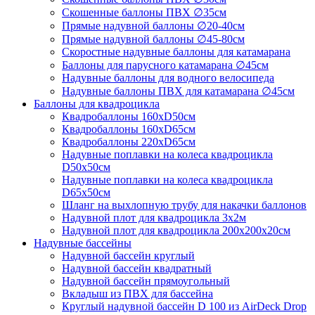
Скошенные баллоны ПВХ ∅35см
Прямые надувной баллоны ∅20-40см
Прямые надувной баллоны ∅45-80см
Скоростные надувные баллоны для катамарана
Баллоны для парусного катамарана ∅45см
Надувные баллоны для водного велосипеда
Надувные баллоны ПВХ для катамарана ∅45см
Баллоны для квадроцикла
Квадробаллоны 160хD50см
Квадробаллоны 160хD65см
Квадробаллоны 220хD65см
Надувные поплавки на колеса квадроцикла
D50х50см
Надувные поплавки на колеса квадроцикла
D65х50см
Шланг на выхлопную трубу для накачки баллонов
Надувной плот для квадроцикла 3х2м
Надувной плот для квадроцикла 200х200х20см
Надувные бассейны
Надувной бассейн круглый
Надувной бассейн квадратный
Надувной бассейн прямоугольный
Вкладыш из ПВХ для бассейна
Круглый надувной бассейн D 100 из AirDeck Drop