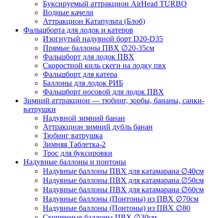
Буксируемый аттракцион AirHead TURBO
Водные качели
Аттракцион Катапульта (Блоб)
Фальшборта для лодок и катеров
Изогнутый надувной борт D20-D35
Прямые баллоны ПВХ ∅20-35см
Фальшборт для лодок ПВХ
Скоростной киль скеги на лодку пвх
Фальшборт для катера
Баллоны для лодок РИБ
Фальшборт носовой для лодок ПВХ
Зимний аттракцион — тюбинг, зорбы, бананы, санки-
ватрушки
Надувной зимний банан
Аттракцион зимний дубль банан
Тюбинг ватрушка
Зимняя Таблетка-2
Трос для буксировки
Надувные баллоны и понтоны
Надувные баллоны ПВХ для катамарана ∅40см
Надувные баллоны ПВХ для катамарана ∅50см
Надувные баллоны ПВХ для катамарана ∅60см
Надувные баллоны (Понтоны) из ПВХ ∅70см
Надувные баллоны (Понтоны) из ПВХ ∅80
Скошенные баллоны ПВХ ∅30см