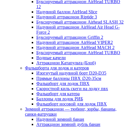
Буксируемый аттракцион AirHead TURBO
12
Надувной баллон AirHead Slice
Надувной аттракцион Riptide 3
Буксируемый аттракцион Airhead SLASH 32
Надувной аттракцион AirHead Air Head G-
Force 2
Буксируемый аттракцион Griffin 2
Надувной аттракцион AirHead VIPER2
Надувной аттракцион AirHead MACH 2
Буксируемый аттракцион AirHead TURBO
Водные качели
Аттракцион Катапульта (Блоб)
Фальшборта для лодок и катеров
Изогнутый надувной борт D20-D35
Прямые баллоны ПВХ ∅20-35см
Фальшборт для лодок ПВХ
Скоростной киль скеги на лодку пвх
Фальшборт для катера
Баллоны для лодок РИБ
Фальшборт носовой для лодок ПВХ
Зимний аттракцион — тюбинг, зорбы, бананы,
санки-ватрушки
Надувной зимний банан
Аттракцион зимний дубль банан