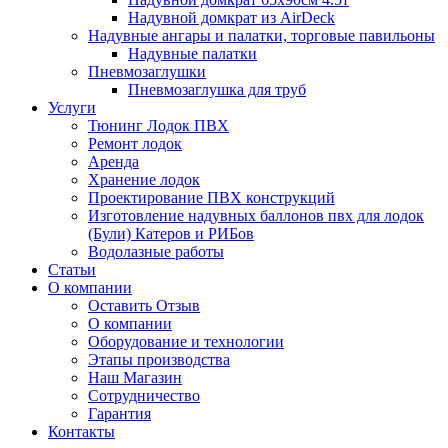
Надувной домкрат из AirDeck
Надувные ангары и палатки, торговые павильоны
Надувные палатки
Пневмозаглушки
Пневмозаглушка для труб
Услуги
Тюнинг Лодок ПВХ
Ремонт лодок
Аренда
Хранение лодок
Проектирование ПВХ конструкций
Изготовление надувных баллонов пвх для лодок
(Були) Катеров и РИБов
Водолазные работы
Статьи
О компании
Оставить Отзыв
О компании
Оборудование и технологии
Этапы производства
Наш Магазин
Сотрудничество
Гарантия
Контакты