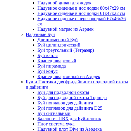
Надувной диван для лодок
Надувное сиденье в нос лодки 80х47х29 см
Надувное сиденье в нос лодки 61х47х22 см
Надувное сиденье с перегородкой 67х46х36
см
Надувной матрас из Аэрдек
Надувные Буи
Длинномерный Буй
Буй цилиндрический
Буй треугольный (Тетраэдр)
Буй капля
Кранец швартовый
Буй пирамида
Буй конус
Кранец швартовный из Аэрдек
Буи и Плотики для фридайвинга подводной охоты
и дайвинга
Буй для подводной охоты
Буй для подводной охоты Торпеда
Буй поплавок для дайвинга
Буй поплавок для дайвинга D25
Буй сигнальный
Баллон из ПВХ для Буй-плотик
Плот система хука
Надувной плот Dive из Аэрдека