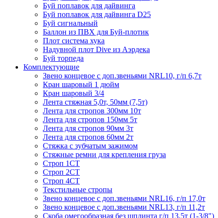
Буй поплавок для дайвинга
Буй поплавок для дайвинга D25
Буй сигнальный
Баллон из ПВХ для Буй-плотик
Плот система хука
Надувной плот Dive из Аэрдека
Буй торпеда
Комплектующие
Звено концевое с доп.звеньями NRL10, г/п 6,7т
Кран шаровый 1 дюйм
Кран шаровый 3/4
Лента стяжная 5,0т, 50мм (7,5т)
Лента для стропов 300мм 10т
Лента для стропов 150мм 5т
Лента для стропов 90мм 3т
Лента для стропов 60мм 2т
Стяжка с зубчатым зажимом
Стяжные ремни для крепления груза
Строп 1СТ
Строп 2СТ
Строп 4СТ
Текстильные стропы
Звено концевое с доп.звеньями NRL16, г/п 17,0т
Звено концевое с доп.звеньями NRL13, г/п 11,2т
Скоба омегообразная без шплинта г/п 13,5т (1-3/8")