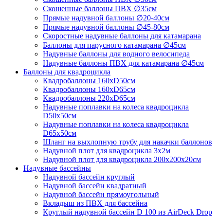
Скошенные баллоны ПВХ ∅35см
Прямые надувной баллоны ∅20-40см
Прямые надувной баллоны ∅45-80см
Скоростные надувные баллоны для катамарана
Баллоны для парусного катамарана ∅45см
Надувные баллоны для водного велосипеда
Надувные баллоны ПВХ для катамарана ∅45см
Баллоны для квадроцикла
Квадробаллоны 160хD50см
Квадробаллоны 160хD65см
Квадробаллоны 220хD65см
Надувные поплавки на колеса квадроцикла
D50х50см
Надувные поплавки на колеса квадроцикла
D65х50см
Шланг на выхлопную трубу для накачки баллонов
Надувной плот для квадроцикла 3х2м
Надувной плот для квадроцикла 200х200х20см
Надувные бассейны
Надувной бассейн круглый
Надувной бассейн квадратный
Надувной бассейн прямоугольный
Вкладыш из ПВХ для бассейна
Круглый надувной бассейн D 100 из AirDeck Drop