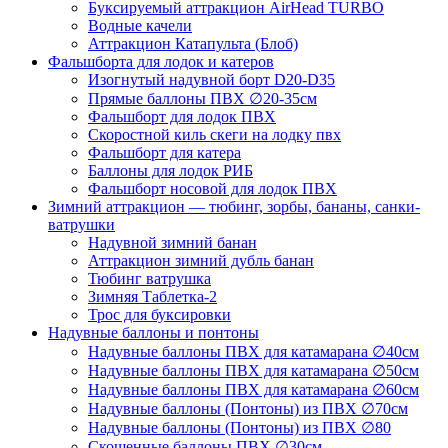
Буксируемый аттракцион AirHead TURBO
Водные качели
Аттракцион Катапульта (Блоб)
Фальшборта для лодок и катеров
Изогнутый надувной борт D20-D35
Прямые баллоны ПВХ ∅20-35см
Фальшборт для лодок ПВХ
Скоростной киль скеги на лодку пвх
Фальшборт для катера
Баллоны для лодок РИБ
Фальшборт носовой для лодок ПВХ
Зимний аттракцион — тюбинг, зорбы, бананы, санки-
ватрушки
Надувной зимний банан
Аттракцион зимний дубль банан
Тюбинг ватрушка
Зимняя Таблетка-2
Трос для буксировки
Надувные баллоны и понтоны
Надувные баллоны ПВХ для катамарана ∅40см
Надувные баллоны ПВХ для катамарана ∅50см
Надувные баллоны ПВХ для катамарана ∅60см
Надувные баллоны (Понтоны) из ПВХ ∅70см
Надувные баллоны (Понтоны) из ПВХ ∅80
Скошенные баллоны ПВХ ∅30см