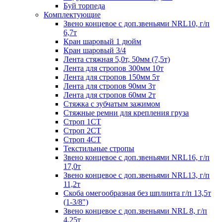
Буй торпеда
Комплектующие
Звено концевое с доп.звеньями NRL10, г/п
6,7т
Кран шаровый 1 дюйм
Кран шаровый 3/4
Лента стяжная 5,0т, 50мм (7,5т)
Лента для стропов 300мм 10т
Лента для стропов 150мм 5т
Лента для стропов 90мм 3т
Лента для стропов 60мм 2т
Стяжка с зубчатым зажимом
Стяжные ремни для крепления груза
Строп 1СТ
Строп 2СТ
Строп 4СТ
Текстильные стропы
Звено концевое с доп.звеньями NRL16, г/п
17,0т
Звено концевое с доп.звеньями NRL13, г/п
11,2т
Скоба омегообразная без шплинта г/п 13,5т
(1-3/8")
Звено концевое с доп.звеньями NRL 8, г/п
4,25т