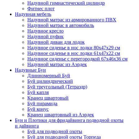
Надувной гимнастический цилиндр
Фитнес плот
Надувная мебель
Надувной матрас из армированного ПВХ
Надувной матрас в автомобиль
Надувное кресло
Надувной пуфик
Надувной диван для лодок
Надувное сиденье в нос лодки 80х47х29 см
Надувное сиденье в нос лодки 61х47х22 см
Надувное сиденье с перегородкой 67х46х36 см
Надувной матрас из Аэрдек
Надувные Буи
Длинномерный Буй
Буй цилиндрический
Буй треугольный (Тетраэдр)
Буй капля
Кранец швартовый
Буй пирамида
Буй конус
Кранец швартовный из Аэрдек
Буи и Плотики для фридайвинга подводной охоты
и дайвинга
Буй для подводной охоты
Буй для подводной охоты Торпеда