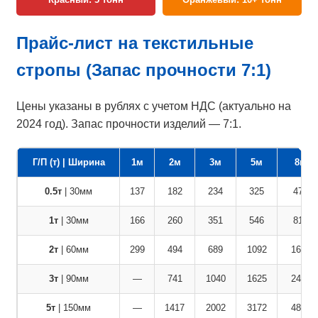
Прайс-лист на текстильные
стропы (Запас прочности 7:1)
Цены указаны в рублях с учетом НДС (актуально на
2024 год). Запас прочности изделий — 7:1.
Г/П (т) | Ширина
1м
2м
3м
5м
8м
0.5т
| 30мм
137
182
234
325
473
1т
| 30мм
166
260
351
546
819
2т
| 60мм
299
494
689
1092
1677
3т
| 90мм
—
741
1040
1625
2483
5т
| 150мм
—
1417
2002
3172
4888