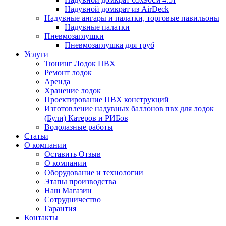
Надувной домкрат из AirDeck
Надувные ангары и палатки, торговые павильоны
Надувные палатки
Пневмозаглушки
Пневмозаглушка для труб
Услуги
Тюнинг Лодок ПВХ
Ремонт лодок
Аренда
Хранение лодок
Проектирование ПВХ конструкций
Изготовление надувных баллонов пвх для лодок
(Були) Катеров и РИБов
Водолазные работы
Статьи
О компании
Оставить Отзыв
О компании
Оборудование и технологии
Этапы производства
Наш Магазин
Сотрудничество
Гарантия
Контакты