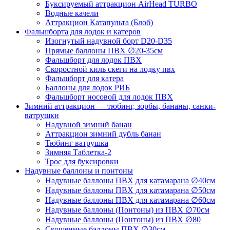
Буксируемый аттракцион AirHead TURBO
Водные качели
Аттракцион Катапульта (Блоб)
Фальшборта для лодок и катеров
Изогнутый надувной борт D20-D35
Прямые баллоны ПВХ ∅20-35см
Фальшборт для лодок ПВХ
Скоростной киль скеги на лодку пвх
Фальшборт для катера
Баллоны для лодок РИБ
Фальшборт носовой для лодок ПВХ
Зимний аттракцион — тюбинг, зорбы, бананы, санки-
ватрушки
Надувной зимний банан
Аттракцион зимний дубль банан
Тюбинг ватрушка
Зимняя Таблетка-2
Трос для буксировки
Надувные баллоны и понтоны
Надувные баллоны ПВХ для катамарана ∅40см
Надувные баллоны ПВХ для катамарана ∅50см
Надувные баллоны ПВХ для катамарана ∅60см
Надувные баллоны (Понтоны) из ПВХ ∅70см
Надувные баллоны (Понтоны) из ПВХ ∅80
Скошенные баллоны ПВХ ∅30см