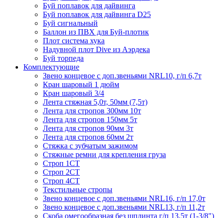
Буй поплавок для дайвинга
Буй поплавок для дайвинга D25
Буй сигнальный
Баллон из ПВХ для Буй-плотик
Плот система хука
Надувной плот Dive из Аэрдека
Буй торпеда
Комплектующие
Звено концевое с доп.звеньями NRL10, г/п 6,7т
Кран шаровый 1 дюйм
Кран шаровый 3/4
Лента стяжная 5,0т, 50мм (7,5т)
Лента для стропов 300мм 10т
Лента для стропов 150мм 5т
Лента для стропов 90мм 3т
Лента для стропов 60мм 2т
Стяжка с зубчатым зажимом
Стяжные ремни для крепления груза
Строп 1СТ
Строп 2СТ
Строп 4СТ
Текстильные стропы
Звено концевое с доп.звеньями NRL16, г/п 17,0т
Звено концевое с доп.звеньями NRL13, г/п 11,2т
Скоба омегообразная без шплинта г/п 13,5т (1-3/8")