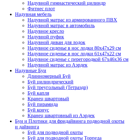
Надувной гимнастический цилиндр
Фитнес плот
Надувная мебель
Надувной матрас из армированного ПВХ
Надувной матрас в автомобиль
Надувное кресло
Надувной пуфик
Надувной диван для лодок
Надувное сиденье в нос лодки 80х47х29 см
Надувное сиденье в нос лодки 61х47х22 см
Надувное сиденье с перегородкой 67х46х36 см
Надувной матрас из Аэрдек
Надувные Буи
Длинномерный Буй
Буй цилиндрический
Буй треугольный (Тетраэдр)
Буй капля
Кранец швартовый
Буй пирамида
Буй конус
Кранец швартовный из Аэрдек
Буи и Плотики для фридайвинга подводной охоты
и дайвинга
Буй для подводной охоты
Буй для подводной охоты Торпеда