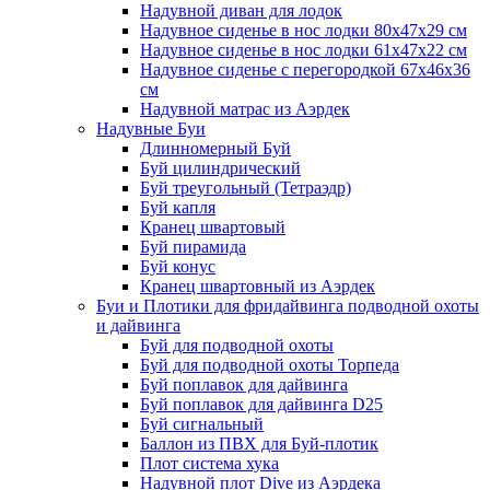
Надувной диван для лодок
Надувное сиденье в нос лодки 80х47х29 см
Надувное сиденье в нос лодки 61х47х22 см
Надувное сиденье с перегородкой 67х46х36
см
Надувной матрас из Аэрдек
Надувные Буи
Длинномерный Буй
Буй цилиндрический
Буй треугольный (Тетраэдр)
Буй капля
Кранец швартовый
Буй пирамида
Буй конус
Кранец швартовный из Аэрдек
Буи и Плотики для фридайвинга подводной охоты
и дайвинга
Буй для подводной охоты
Буй для подводной охоты Торпеда
Буй поплавок для дайвинга
Буй поплавок для дайвинга D25
Буй сигнальный
Баллон из ПВХ для Буй-плотик
Плот система хука
Надувной плот Dive из Аэрдека