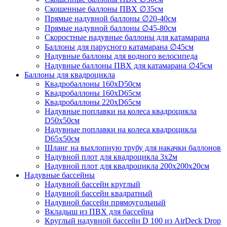
Скошенные баллоны ПВХ ∅35см
Прямые надувной баллоны ∅20-40см
Прямые надувной баллоны ∅45-80см
Скоростные надувные баллоны для катамарана
Баллоны для парусного катамарана ∅45см
Надувные баллоны для водного велосипеда
Надувные баллоны ПВХ для катамарана ∅45см
Баллоны для квадроцикла
Квадробаллоны 160хD50см
Квадробаллоны 160хD65см
Квадробаллоны 220хD65см
Надувные поплавки на колеса квадроцикла
D50х50см
Надувные поплавки на колеса квадроцикла
D65х50см
Шланг на выхлопную трубу для накачки баллонов
Надувной плот для квадроцикла 3х2м
Надувной плот для квадроцикла 200х200х20см
Надувные бассейны
Надувной бассейн круглый
Надувной бассейн квадратный
Надувной бассейн прямоугольный
Вкладыш из ПВХ для бассейна
Круглый надувной бассейн D 100 из AirDeck Drop