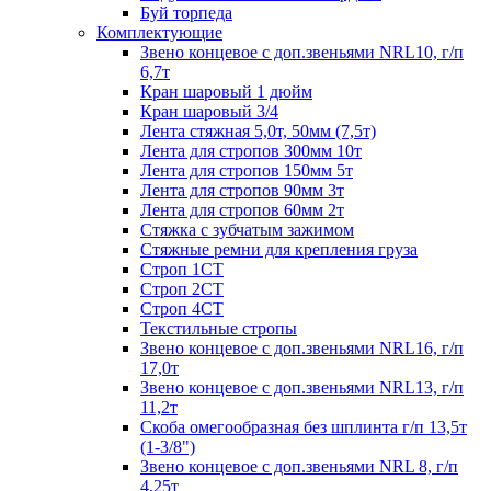
Буй торпеда
Комплектующие
Звено концевое с доп.звеньями NRL10, г/п
6,7т
Кран шаровый 1 дюйм
Кран шаровый 3/4
Лента стяжная 5,0т, 50мм (7,5т)
Лента для стропов 300мм 10т
Лента для стропов 150мм 5т
Лента для стропов 90мм 3т
Лента для стропов 60мм 2т
Стяжка с зубчатым зажимом
Стяжные ремни для крепления груза
Строп 1СТ
Строп 2СТ
Строп 4СТ
Текстильные стропы
Звено концевое с доп.звеньями NRL16, г/п
17,0т
Звено концевое с доп.звеньями NRL13, г/п
11,2т
Скоба омегообразная без шплинта г/п 13,5т
(1-3/8")
Звено концевое с доп.звеньями NRL 8, г/п
4,25т