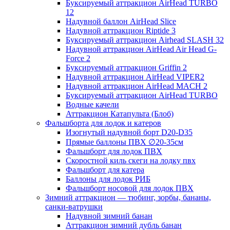
Буксируемый аттракцион AirHead TURBO
12
Надувной баллон AirHead Slice
Надувной аттракцион Riptide 3
Буксируемый аттракцион Airhead SLASH 32
Надувной аттракцион AirHead Air Head G-
Force 2
Буксируемый аттракцион Griffin 2
Надувной аттракцион AirHead VIPER2
Надувной аттракцион AirHead MACH 2
Буксируемый аттракцион AirHead TURBO
Водные качели
Аттракцион Катапульта (Блоб)
Фальшборта для лодок и катеров
Изогнутый надувной борт D20-D35
Прямые баллоны ПВХ ∅20-35см
Фальшборт для лодок ПВХ
Скоростной киль скеги на лодку пвх
Фальшборт для катера
Баллоны для лодок РИБ
Фальшборт носовой для лодок ПВХ
Зимний аттракцион — тюбинг, зорбы, бананы,
санки-ватрушки
Надувной зимний банан
Аттракцион зимний дубль банан