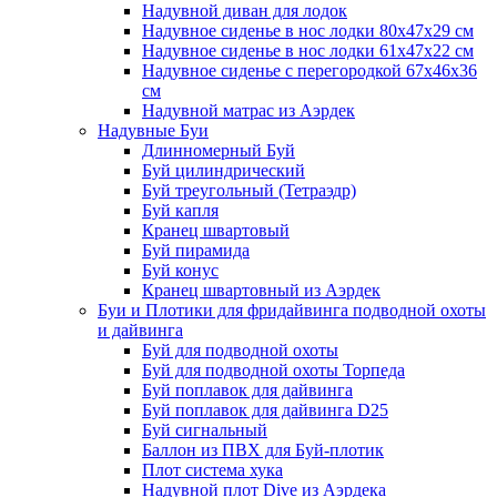
Надувной диван для лодок
Надувное сиденье в нос лодки 80х47х29 см
Надувное сиденье в нос лодки 61х47х22 см
Надувное сиденье с перегородкой 67х46х36
см
Надувной матрас из Аэрдек
Надувные Буи
Длинномерный Буй
Буй цилиндрический
Буй треугольный (Тетраэдр)
Буй капля
Кранец швартовый
Буй пирамида
Буй конус
Кранец швартовный из Аэрдек
Буи и Плотики для фридайвинга подводной охоты
и дайвинга
Буй для подводной охоты
Буй для подводной охоты Торпеда
Буй поплавок для дайвинга
Буй поплавок для дайвинга D25
Буй сигнальный
Баллон из ПВХ для Буй-плотик
Плот система хука
Надувной плот Dive из Аэрдека