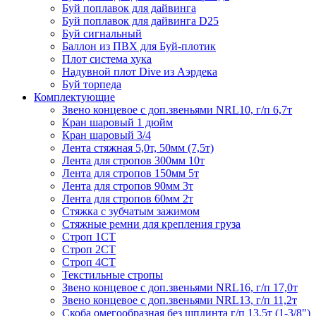
Буй поплавок для дайвинга
Буй поплавок для дайвинга D25
Буй сигнальный
Баллон из ПВХ для Буй-плотик
Плот система хука
Надувной плот Dive из Аэрдека
Буй торпеда
Комплектующие
Звено концевое с доп.звеньями NRL10, г/п 6,7т
Кран шаровый 1 дюйм
Кран шаровый 3/4
Лента стяжная 5,0т, 50мм (7,5т)
Лента для стропов 300мм 10т
Лента для стропов 150мм 5т
Лента для стропов 90мм 3т
Лента для стропов 60мм 2т
Стяжка с зубчатым зажимом
Стяжные ремни для крепления груза
Строп 1СТ
Строп 2СТ
Строп 4СТ
Текстильные стропы
Звено концевое с доп.звеньями NRL16, г/п 17,0т
Звено концевое с доп.звеньями NRL13, г/п 11,2т
Скоба омегообразная без шплинта г/п 13,5т (1-3/8")