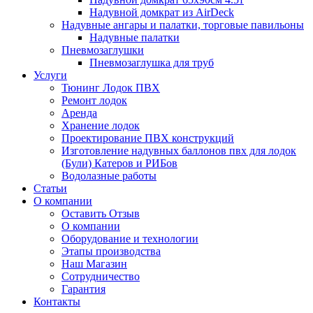
Надувной домкрат из AirDeck
Надувные ангары и палатки, торговые павильоны
Надувные палатки
Пневмозаглушки
Пневмозаглушка для труб
Услуги
Тюнинг Лодок ПВХ
Ремонт лодок
Аренда
Хранение лодок
Проектирование ПВХ конструкций
Изготовление надувных баллонов пвх для лодок
(Були) Катеров и РИБов
Водолазные работы
Статьи
О компании
Оставить Отзыв
О компании
Оборудование и технологии
Этапы производства
Наш Магазин
Сотрудничество
Гарантия
Контакты