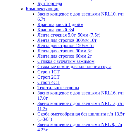
Буй торпеда
Комплектующие
Звено концевое с доп.звеньями NRL10, г/п
6,7т
Кран шаровый 1 дюйм
Кран шаровый 3/4
Лента стяжная 5,0т, 50мм (7,5т)
Лента для стропов 300мм 10т
Лента для стропов 150мм 5т
Лента для стропов 90мм 3т
Лента для стропов 60мм 2т
Стяжка с зубчатым зажимом
Стяжные ремни для крепления груза
Строп 1СТ
Строп 2СТ
Строп 4СТ
Текстильные стропы
Звено концевое с доп.звеньями NRL16, г/п
17,0т
Звено концевое с доп.звеньями NRL13, г/п
11,2т
Скоба омегообразная без шплинта г/п 13,5т
(1-3/8")
Звено концевое с доп.звеньями NRL 8, г/п
4,25т