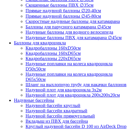
Скошенные баллоны ПВХ ∅35см
Прямые надувной баллоны ∅20-40см
Прямые надувной баллоны ∅45-80см
Скоростные надувные баллоны для катамарана
Баллоны для парусного катамарана ∅45см
Надувные баллоны для водного велосипеда
Надувные баллоны ПВХ для катамарана ∅45см
Баллоны для квадроцикла
Квадробаллоны 160хD50см
Квадробаллоны 160хD65см
Квадробаллоны 220хD65см
Надувные поплавки на колеса квадроцикла
D50х50см
Надувные поплавки на колеса квадроцикла
D65х50см
Шланг на выхлопную трубу для накачки баллонов
Надувной плот для квадроцикла 3х2м
Надувной плот для квадроцикла 200х200х20см
Надувные бассейны
Надувной бассейн круглый
Надувной бассейн квадратный
Надувной бассейн прямоугольный
Вкладыш из ПВХ для бассейна
Круглый надувной бассейн D 100 из AirDeck Drop