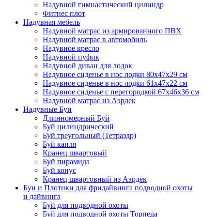
Надувной гимнастический цилиндр
Фитнес плот
Надувная мебель
Надувной матрас из армированного ПВХ
Надувной матрас в автомобиль
Надувное кресло
Надувной пуфик
Надувной диван для лодок
Надувное сиденье в нос лодки 80х47х29 см
Надувное сиденье в нос лодки 61х47х22 см
Надувное сиденье с перегородкой 67х46х36 см
Надувной матрас из Аэрдек
Надувные Буи
Длинномерный Буй
Буй цилиндрический
Буй треугольный (Тетраэдр)
Буй капля
Кранец швартовый
Буй пирамида
Буй конус
Кранец швартовный из Аэрдек
Буи и Плотики для фридайвинга подводной охоты
и дайвинга
Буй для подводной охоты
Буй для подводной охоты Торпеда