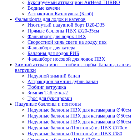
Буксируемый аттракцион AirHead TURBO
Водные качели
Аттракцион Катапульта (Блоб)
Фальшборта для лодок и катеров
Изогнутый надувной борт D20-D35
Прямые баллоны ПВХ ∅20-35см
Фальшборт для лодок ПВХ
Скоростной киль скеги на лодку пвх
Фальшборт для катера
Баллоны для лодок РИБ
Фальшборт носовой для лодок ПВХ
Зимний аттракцион — тюбинг, зорбы, бананы, санки-
ватрушки
Надувной зимний банан
Аттракцион зимний дубль банан
Тюбинг ватрушка
Зимняя Таблетка-2
Трос для буксировки
Надувные баллоны и понтоны
Надувные баллоны ПВХ для катамарана ∅40см
Надувные баллоны ПВХ для катамарана ∅50см
Надувные баллоны ПВХ для катамарана ∅60см
Надувные баллоны (Понтоны) из ПВХ ∅70см
Надувные баллоны (Понтоны) из ПВХ ∅80
Скошенные баллоны ПВХ ∅30см