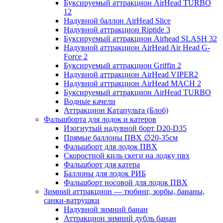
Буксируемый аттракцион AirHead TURBO
12
Надувной баллон AirHead Slice
Надувной аттракцион Riptide 3
Буксируемый аттракцион Airhead SLASH 32
Надувной аттракцион AirHead Air Head G-
Force 2
Буксируемый аттракцион Griffin 2
Надувной аттракцион AirHead VIPER2
Надувной аттракцион AirHead MACH 2
Буксируемый аттракцион AirHead TURBO
Водные качели
Аттракцион Катапульта (Блоб)
Фальшборта для лодок и катеров
Изогнутый надувной борт D20-D35
Прямые баллоны ПВХ ∅20-35см
Фальшборт для лодок ПВХ
Скоростной киль скеги на лодку пвх
Фальшборт для катера
Баллоны для лодок РИБ
Фальшборт носовой для лодок ПВХ
Зимний аттракцион — тюбинг, зорбы, бананы,
санки-ватрушки
Надувной зимний банан
Аттракцион зимний дубль банан