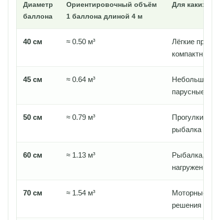
Диаметр
Ориентировочный объём
Для каких за
баллона
1 баллона длиной 4 м
40 см
≈ 0.50 м³
Лёгкие прогу
компактные к
45 см
≈ 0.64 м³
Небольшие к
парусные и д
50 см
≈ 0.79 м³
Прогулки, отд
рыбалка
60 см
≈ 1.13 м³
Рыбалка, тур
нагруженные 
70 см
≈ 1.54 м³
Моторные и 
решения