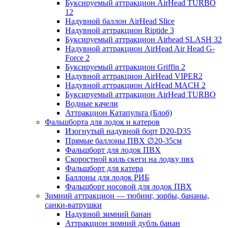
Буксируемый аттракцион AirHead TURBO
12
Надувной баллон AirHead Slice
Надувной аттракцион Riptide 3
Буксируемый аттракцион Airhead SLASH 32
Надувной аттракцион AirHead Air Head G-
Force 2
Буксируемый аттракцион Griffin 2
Надувной аттракцион AirHead VIPER2
Надувной аттракцион AirHead MACH 2
Буксируемый аттракцион AirHead TURBO
Водные качели
Аттракцион Катапульта (Блоб)
Фальшборта для лодок и катеров
Изогнутый надувной борт D20-D35
Прямые баллоны ПВХ ∅20-35см
Фальшборт для лодок ПВХ
Скоростной киль скеги на лодку пвх
Фальшборт для катера
Баллоны для лодок РИБ
Фальшборт носовой для лодок ПВХ
Зимний аттракцион — тюбинг, зорбы, бананы,
санки-ватрушки
Надувной зимний банан
Аттракцион зимний дубль банан