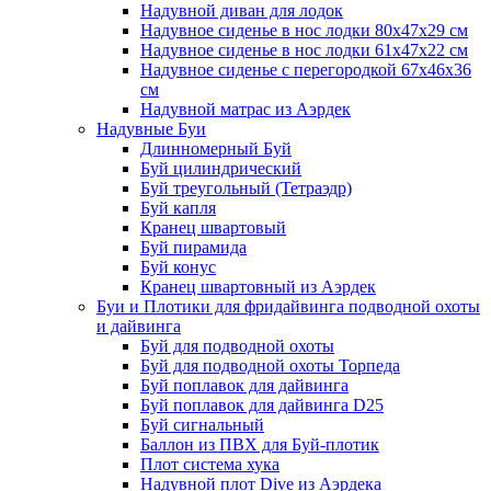
Надувной диван для лодок
Надувное сиденье в нос лодки 80х47х29 см
Надувное сиденье в нос лодки 61х47х22 см
Надувное сиденье с перегородкой 67х46х36
см
Надувной матрас из Аэрдек
Надувные Буи
Длинномерный Буй
Буй цилиндрический
Буй треугольный (Тетраэдр)
Буй капля
Кранец швартовый
Буй пирамида
Буй конус
Кранец швартовный из Аэрдек
Буи и Плотики для фридайвинга подводной охоты
и дайвинга
Буй для подводной охоты
Буй для подводной охоты Торпеда
Буй поплавок для дайвинга
Буй поплавок для дайвинга D25
Буй сигнальный
Баллон из ПВХ для Буй-плотик
Плот система хука
Надувной плот Dive из Аэрдека