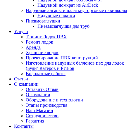
Надувной домкрат из AirDeck
Надувные ангары и палатки, торговые павильоны
Надувные палатки
Пневмозаглушки
Пневмозаглушка для труб
Услуги
Тюнинг Лодок ПВХ
Ремонт лодок
Аренда
Хранение лодок
Проектирование ПВХ конструкций
Изготовление надувных баллонов пвх для лодок
(Були) Катеров и РИБов
Водолазные работы
Статьи
О компании
Оставить Отзыв
О компании
Оборудование и технологии
Этапы производства
Наш Магазин
Сотрудничество
Гарантия
Контакты