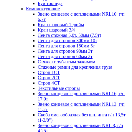
Буй торпеда
Комплектующие
Звено концевое с доп.звеньями NRL10, г/п
6,7т
Кран шаровый 1 дюйм
Кран шаровый 3/4
Лента стяжная 5,0т, 50мм (7,5т)
Лента для стропов 300мм 10т
Лента для стропов 150мм 5т
Лента для стропов 90мм 3т
Лента для стропов 60мм 2т
Стяжка с зубчатым зажимом
Стяжные ремни для крепления груза
Строп 1СТ
Строп 2СТ
Строп 4СТ
Текстильные стропы
Звено концевое с доп.звеньями NRL16, г/п
17,0т
Звено концевое с доп.звеньями NRL13, г/п
11,2т
Скоба омегообразная без шплинта г/п 13,5т
(1-3/8")
Звено концевое с доп.звеньями NRL 8, г/п
4,25т